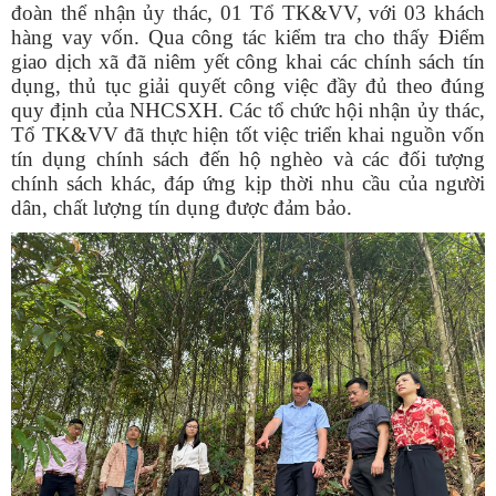
đoàn thể nhận ủy thác, 01 Tổ TK&VV, với 03 khách
hàng vay vốn. Qua công tác kiểm tra cho thấy Điểm
giao dịch xã đã niêm yết công khai các chính sách tín
dụng, thủ tục giải quyết công việc đầy đủ theo đúng
quy định của NHCSXH. Các tổ chức hội nhận ủy thác,
Tổ TK&VV đã thực hiện tốt việc triển khai nguồn vốn
tín dụng chính sách đến hộ nghèo và các đối tượng
chính sách khác, đáp ứng kịp thời nhu cầu của người
dân, chất lượng tín dụng được đảm bảo.