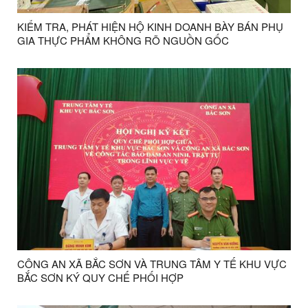
KIỂM TRA, PHÁT HIỆN HỘ KINH DOANH BÀY BÁN PHỤ
GIA THỰC PHẨM KHÔNG RÕ NGUỒN GỐC
CÔNG AN XÃ BẮC SƠN VÀ TRUNG TÂM Y TẾ KHU VỰC
BẮC SƠN KÝ QUY CHẾ PHỐI HỢP