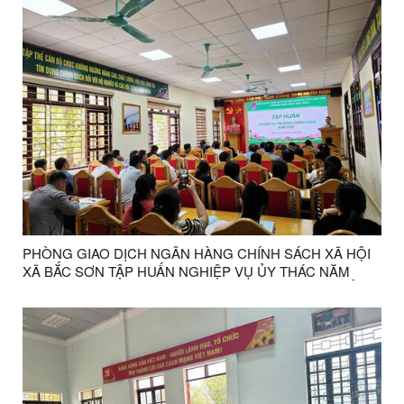
PHÒNG GIAO DỊCH NGÂN HÀNG CHÍNH SÁCH XÃ HỘI
XÃ BẮC SƠN TẬP HUẤN NGHIỆP VỤ ỦY THÁC NĂM
2026 CHO CÁC TRƯỞNG THÔN VÀ BAN QUẢN LÝ TỔ
TIẾT KIỆM VÀ VAY VỐN