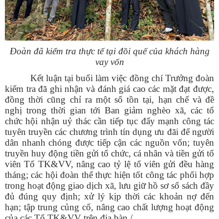
Đoàn đã kiểm tra thực tế tại đồi quế của khách hàng
vay vốn
Kết luận tại buổi làm việc đồng chí Trưởng đoàn
kiểm tra đã ghi nhận và đánh giá cao các mặt đạt được,
đồng thời cũng chỉ ra một số tồn tại, hạn chế và đề
nghị trong thời gian tới Ban giảm nghèo xã, các tổ
chức hội nhận uỷ thác cần tiếp tục đẩy mạnh công tác
tuyên truyền các chương trình tín dụng ưu đãi để người
dân nhanh chóng được tiếp cận các nguồn vốn; tuyên
truyền huy động tiền gửi tổ chức, cá nhân và tiền gửi tổ
viên Tổ TK&VV, nâng cao tỷ lệ tổ viên gửi đều hàng
tháng; các hội đoàn thể thực hiện tốt công tác phối hợp
trong hoạt động giao dịch xã, lưu giữ hồ sơ sổ sách đầy
đủ đúng quy định; xử lý kịp thời các khoản nợ đến
hạn; tập trung củng cố, nâng cao chất lượng hoạt động
của các Tổ TK&VV trên địa bàn./.