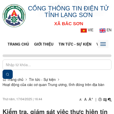
CỔNG THÔNG TIN ĐIỆN TỬ
TỈNH LẠNG SƠN
XÃ BẮC SƠN
VIE
EN
TRANG CHỦ
GIỚI THIỆU
TIN TỨC - SỰ KIỆN
VĂN BẢN 
Toggle
naviga
Trang chủ
Tin tức - Sự kiện
Hoạt động của các cơ quan Trung ương, tỉnh đóng trên địa bàn
+
A
Thứ năm, 17/04/2025
|
16:44
A
|
-
A
Kiểm tra, giám sát việc thực hiện tín