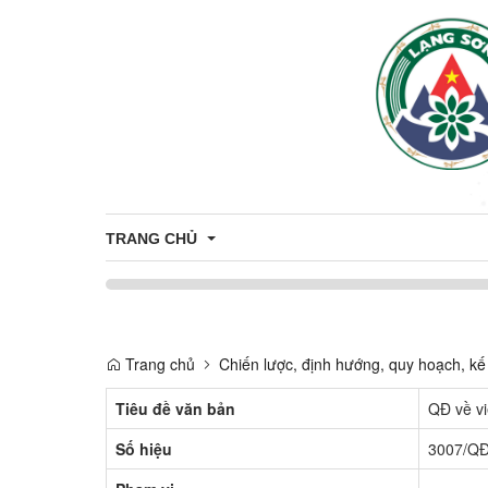
TRANG CHỦ
Bầu cử Đại biểu Quốc hội khóa XVI và Đại biểu Hội 
Trang chủ
Chiến lược, định hướng, quy hoạch, kế
Tiêu đề văn bản
QĐ về v
Số hiệu
3007/Q