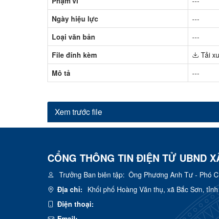
Phạm vi
---
Ngày hiệu lực
---
Loại văn bản
---
File đính kèm
Tải x
Mô tả
---
Xem trước file
CỔNG THÔNG TIN ĐIỆN TỬ UBND X
Trưởng Ban biên tập:
Ông Phương Anh Tư - Phó Chủ
Địa chỉ:
Khối phố Hoàng Văn thụ, xã Bắc Sơn, tỉn
Điện thoại:
Email: