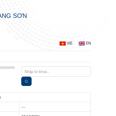
LẠNG SƠN
VIE
EN
n
---