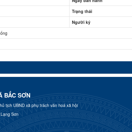
Ngày ban hành
Trạng thái
Người ký
uống
Ã BẮC SƠN
 tịch UBND xã phụ trách văn hoá xã hội
h Lạng Sơn