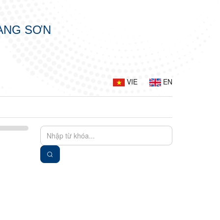
LẠNG SƠN
VIE
EN