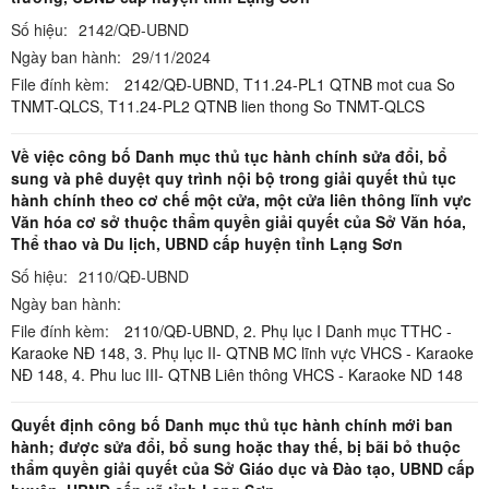
Số hiệu:
2142/QĐ-UBND
Ngày ban hành:
29/11/2024
File đính kèm:
2142/QĐ-UBND,
T11.24-PL1 QTNB mot cua So
TNMT-QLCS,
T11.24-PL2 QTNB lien thong So TNMT-QLCS
Về việc công bố Danh mục thủ tục hành chính sửa đổi, bổ
sung và phê duyệt quy trình nội bộ trong giải quyết thủ tục
hành chính theo cơ chế một cửa, một cửa liên thông lĩnh vực
Văn hóa cơ sở thuộc thẩm quyền giải quyết của Sở Văn hóa,
Thể thao và Du lịch, UBND cấp huyện tỉnh Lạng Sơn
Số hiệu:
2110/QĐ-UBND
Ngày ban hành:
File đính kèm:
2110/QĐ-UBND,
2. Phụ lục I Danh mục TTHC -
Karaoke NĐ 148,
3. Phụ lục II- QTNB MC lĩnh vực VHCS - Karaoke
NĐ 148,
4. Phu luc III- QTNB Liên thông VHCS - Karaoke ND 148
Quyết định công bố Danh mục thủ tục hành chính mới ban
hành; được sửa đổi, bổ sung hoặc thay thế, bị bãi bỏ thuộc
thẩm quyền giải quyết của Sở Giáo dục và Đào tạo, UBND cấp