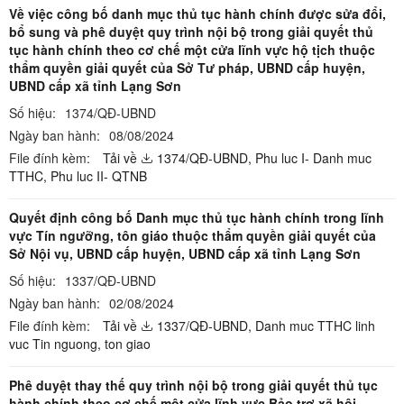
Về việc công bố danh mục thủ tục hành chính được sửa đổi,
bổ sung và phê duyệt quy trình nội bộ trong giải quyết thủ
tục hành chính theo cơ chế một cửa lĩnh vực hộ tịch thuộc
thẩm quyền giải quyết của Sở Tư pháp, UBND cấp huyện,
UBND cấp xã tỉnh Lạng Sơn
Số hiệu:
1374/QĐ-UBND
Ngày ban hành:
08/08/2024
File đính kèm:
Tải về
1374/QĐ-UBND,
Phu luc I- Danh muc
TTHC,
Phu luc II- QTNB
Quyết định công bố Danh mục thủ tục hành chính trong lĩnh
vực Tín ngưỡng, tôn giáo thuộc thẩm quyền giải quyết của
Sở Nội vụ, UBND cấp huyện, UBND cấp xã tỉnh Lạng Sơn
Số hiệu:
1337/QĐ-UBND
Ngày ban hành:
02/08/2024
File đính kèm:
Tải về
1337/QĐ-UBND,
Danh muc TTHC linh
vuc Tin nguong, ton giao
Phê duyệt thay thế quy trình nội bộ trong giải quyết thủ tục
hành chính theo cơ chế một cửa lĩnh vực Bảo trợ xã hội