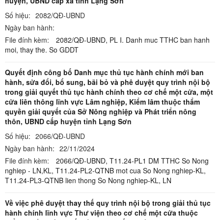
huyện, UBND cấp xã tỉnh Lạng Sơn
Số hiệu:
2082/QĐ-UBND
Ngày ban hành:
File đính kèm:
2082/QĐ-UBND,
PL I. Danh muc TTHC ban hanh
moi, thay the. So GDDT
Quyết định công bố Danh mục thủ tục hành chính mới ban
hành, sửa đổi, bổ sung, bãi bỏ và phê duyệt quy trình nội bộ
trong giải quyết thủ tục hành chính theo cơ chế một cửa, một
cửa liên thông lĩnh vực Lâm nghiệp, Kiểm lâm thuộc thẩm
quyền giải quyết của Sở Nông nghiệp và Phát triển nông
thôn, UBND cấp huyện tỉnh Lạng Sơn
Số hiệu:
2066/QĐ-UBND
Ngày ban hành:
22/11/2024
File đính kèm:
2066/QĐ-UBND,
T11.24-PL1 DM TTHC So Nong
nghiep - LN,KL,
T11.24-PL2-QTNB mot cua So Nong nghiep-KL,
T11.24-PL3-QTNB lien thong So Nong nghiep-KL, LN
Về việc phê duyệt thay thế quy trình nội bộ trong giải thủ tục
hành chính lĩnh vực Thư viện theo cơ chế một cửa thuộc