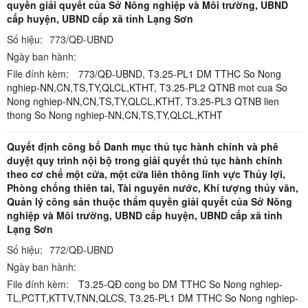
quyền giải quyết của Sở Nông nghiệp và Môi trường, UBND
cấp huyện, UBND cấp xã tỉnh Lạng Sơn
Số hiệu:
773/QĐ-UBND
Ngày ban hành:
File đính kèm:
773/QĐ-UBND,
T3.25-PL1 DM TTHC So Nong
nghiep-NN,CN,TS,TY,QLCL,KTHT,
T3.25-PL2 QTNB mot cua So
Nong nghiep-NN,CN,TS,TY,QLCL,KTHT,
T3.25-PL3 QTNB lien
thong So Nong nghiep-NN,CN,TS,TY,QLCL,KTHT
Quyết định công bố Danh mục thủ tục hành chính và phê
duyệt quy trình nội bộ trong giải quyết thủ tục hành chính
theo cơ chế một cửa, một cửa liên thông lĩnh vực Thủy lợi,
Phòng chống thiên tai, Tài nguyên nước, Khí tượng thủy văn,
Quản lý công sản thuộc thẩm quyền giải quyết của Sở Nông
nghiệp và Môi trường, UBND cấp huyện, UBND cấp xã tỉnh
Lạng Sơn
Số hiệu:
772/QĐ-UBND
Ngày ban hành:
File đính kèm:
T3.25-QĐ cong bo DM TTHC So Nong nghiep-
TL,PCTT,KTTV,TNN,QLCS,
T3.25-PL1 DM TTHC So Nong nghiep-