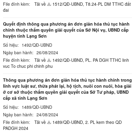
File đính kèm:
Tải về
1512/QĐ-UBND,
T8.24-PL DM TTHC đất
đai
Quyết định thông qua phương án đơn giản hóa thủ tục hành
chính thuộc thẩm quyền giải quyết của Sở Nội vụ, UBND cấp
huyện tỉnh Lạng Sơn
Số hiệu:
1492/QĐ-UBND
Ngày ban hành:
26/08/2024
File đính kèm:
Tải về
1492/QĐ-UBND,
PL. PA DGH TTHC linh
vuc To chuc phi chinh phu
Thông qua phương án đơn giản hóa thủ tục hành chính trong
lĩnh vực luật sư, thừa phát lại, hộ tịch, nuôi con nuôi, hòa giải
ở cơ sở thuộc thẩm quyền giải quyết của Sở Tư pháp, UBND
cấp xã tỉnh Lạng Sơn
Số hiệu:
1489/QĐ-UBND
Ngày ban hành:
24/08/2024
File đính kèm:
Tải về
1489/QĐ-UBND,
2. PL kem theo QD
PADGH 2024