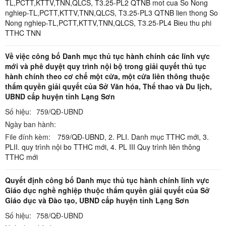
TL,PCTT,KTTV,TNN,QLCS,
T3.25-PL2 QTNB mot cua So Nong
nghiep-TL,PCTT,KTTV,TNN,QLCS,
T3.25-PL3 QTNB lien thong So
Nong nghiep-TL,PCTT,KTTV,TNN,QLCS,
T3.25-PL4 Bieu thu phi
TTHC TNN
Về việc công bố Danh mục thủ tục hành chính các lĩnh vực
mới và phê duyệt quy trình nội bộ trong giải quyết thủ tục
hành chính theo cơ chế một cửa, một cửa liên thông thuộc
thẩm quyền giải quyết của Sở Văn hóa, Thể thao và Du lịch,
UBND cấp huyện tỉnh Lạng Sơn
Số hiệu:
759/QĐ-UBND
Ngày ban hành:
File đính kèm:
759/QĐ-UBND,
2. PLI. Danh mục TTHC mới,
3.
PLII. quy trình nội bo TTHC mới,
4. PL III Quy trình liên thông
TTHC mới
Quyết định công bố Danh mục thủ tục hành chính lĩnh vực
Giáo dục nghề nghiệp thuộc thẩm quyền giải quyết của Sở
Giáo dục và Đào tạo, UBND cấp huyện tỉnh Lạng Sơn
Số hiệu:
758/QĐ-UBND