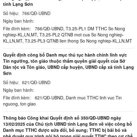
tỉnh Lạng Sơn
Số hiệu:
766/QĐ-UBND
Ngày ban hành:
File đính kèm:
766/QĐ-UBND,
T3.25-PL1 DM TTHC So Nong
nghiep-KL,LN,MT,
T3.25-PL2 QTNB mot cua So Nong nghiep-
KL,LN,MT,
T3.25-PL3 QTNB lien thong So Nong nghiep-KL,LN,MT
Quyết định công bố Danh mục thủ tục hành chính lĩnh vực
Tín ngưỡng, tôn giáo thuộc thẩm quyền giải quyết của Sở
Dân tộc và Tôn giáo, UBND cấp huyện, UBND cấp xã tỉnh Lạng
Sơn
Số hiệu:
621/QĐ-UBND
Ngày ban hành:
File đính kèm:
621/QĐ-UBND,
Danh muc TTHC linh vuc Tin
nguong, ton giao
Thông báo Công khai Quyết định số 350/QĐ-UBND ngày
13/02/2025 của Chủ tịch UBND tỉnh Lạng Sơn về việc công bố
Danh mục TTHC được sửa đổi, bổ sung; TTHC bị bãi bỏ và
phê duyệt quy trình nội bộ trong giải quyết TTHC theo cơ chế