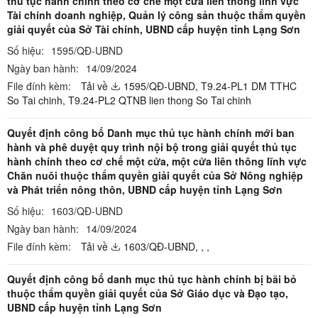
thủ tục hành chính theo cơ chế một cửa liên thông lĩnh vực
Tài chính doanh nghiệp, Quản lý công sản thuộc thẩm quyền
giải quyết của Sở Tài chính, UBND cấp huyện tỉnh Lạng Sơn
Số hiệu:
1595/QĐ-UBND
Ngày ban hành:
14/09/2024
File đính kèm:
Tải về
1595/QĐ-UBND,
T9.24-PL1 DM TTHC
So Tai chinh,
T9.24-PL2 QTNB lien thong So Tai chinh
Quyết định công bố Danh mục thủ tục hành chính mới ban
hành và phê duyệt quy trình nội bộ trong giải quyết thủ tục
hành chính theo cơ chế một cửa, một cửa liên thông lĩnh vực
Chăn nuôi thuộc thẩm quyền giải quyết của Sở Nông nghiệp
và Phát triển nông thôn, UBND cấp huyện tỉnh Lạng Sơn
Số hiệu:
1603/QĐ-UBND
Ngày ban hành:
14/09/2024
File đính kèm:
Tải về
1603/QĐ-UBND,
,
,
Quyết định công bố danh mục thủ tục hành chính bị bãi bỏ
thuộc thẩm quyền giải quyết của Sở Giáo dục và Đạo tạo,
UBND cấp huyện tỉnh Lạng Sơn