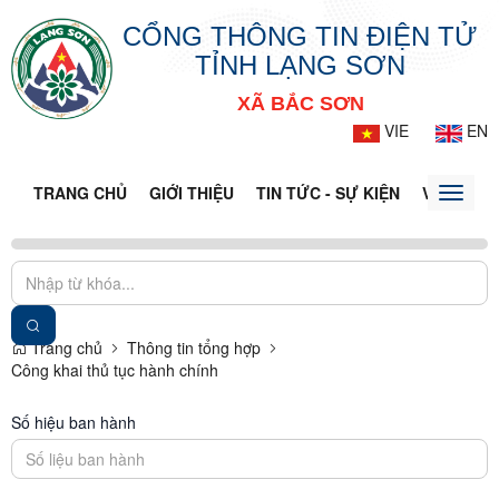
CỔNG THÔNG TIN ĐIỆN TỬ
TỈNH LẠNG SƠN
XÃ BẮC SƠN
VIE
EN
TRANG CHỦ
GIỚI THIỆU
TIN TỨC - SỰ KIỆN
VĂN BẢN 
Toggle
naviga
Trang chủ
Thông tin tổng hợp
Công khai thủ tục hành chính
Số hiệu ban hành