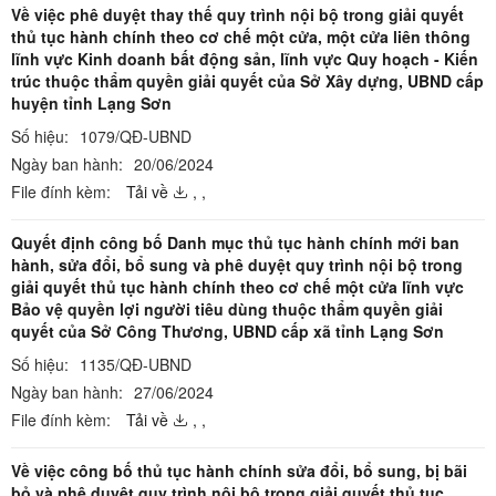
Về việc phê duyệt thay thế quy trình nội bộ trong giải quyết
thủ tục hành chính theo cơ chế một cửa, một cửa liên thông
lĩnh vực Kinh doanh bất động sản, lĩnh vực Quy hoạch - Kiến
trúc thuộc thẩm quyền giải quyết của Sở Xây dựng, UBND cấp
huyện tỉnh Lạng Sơn
Số hiệu:
1079/QĐ-UBND
Ngày ban hành:
20/06/2024
File đính kèm:
Tải về
,
,
Quyết định công bố Danh mục thủ tục hành chính mới ban
hành, sửa đổi, bổ sung và phê duyệt quy trình nội bộ trong
giải quyết thủ tục hành chính theo cơ chế một cửa lĩnh vực
Bảo vệ quyền lợi người tiêu dùng thuộc thẩm quyền giải
quyết của Sở Công Thương, UBND cấp xã tỉnh Lạng Sơn
Số hiệu:
1135/QĐ-UBND
Ngày ban hành:
27/06/2024
File đính kèm:
Tải về
,
,
Về việc công bố thủ tục hành chính sửa đổi, bổ sung, bị bãi
bỏ và phê duyệt quy trình nội bộ trong giải quyết thủ tục