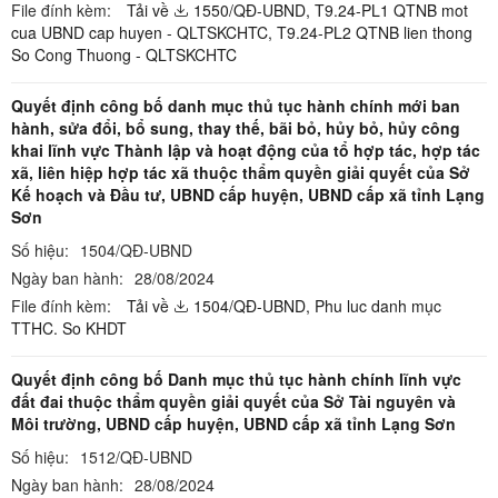
File đính kèm:
Tải về
1550/QĐ-UBND,
T9.24-PL1 QTNB mot
cua UBND cap huyen - QLTSKCHTC,
T9.24-PL2 QTNB lien thong
So Cong Thuong - QLTSKCHTC
Quyết định công bố danh mục thủ tục hành chính mới ban
hành, sửa đổi, bổ sung, thay thế, bãi bỏ, hủy bỏ, hủy công
khai lĩnh vực Thành lập và hoạt động của tổ hợp tác, hợp tác
xã, liên hiệp hợp tác xã thuộc thẩm quyền giải quyết của Sở
Kế hoạch và Đầu tư, UBND cấp huyện, UBND cấp xã tỉnh Lạng
Sơn
Số hiệu:
1504/QĐ-UBND
Ngày ban hành:
28/08/2024
File đính kèm:
Tải về
1504/QĐ-UBND,
Phu luc danh mục
TTHC. So KHDT
Quyết định công bố Danh mục thủ tục hành chính lĩnh vực
đất đai thuộc thẩm quyền giải quyết của Sở Tài nguyên và
Môi trường, UBND cấp huyện, UBND cấp xã tỉnh Lạng Sơn
Số hiệu:
1512/QĐ-UBND
Ngày ban hành:
28/08/2024