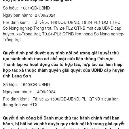
Số hiệu:
1681/QĐ-UBND
Ngày ban hành:
27/09/2024
File đính kèm:
Tải về
1681/QĐ-UBND,
T9.24-PL1 DM TTHC
So Nong nghiep-Trong trot,
T9.24-PL2 QTNB mot cua UBND cap
huyen, xa-Trong trot,
T9.24-PL3 QTNB lien thong So Nong nghiep-
Trồng trọt
Quyết định phê duyệt quy trình nội bộ trong giải quyết thủ
tục hành chính theo cơ chế một cửa liên thông lĩnh vực
Thành lập và hoạt động của tổ hợp tác, hợp tác xã, liên hiệp
hợp tác xã thuộc thẩm quyền giải quyết của UBND cấp huyện
tỉnh Lạng Sơn
Số hiệu:
1590/QĐ-UBND
Ngày ban hành:
14/09/2024
File đính kèm:
Tải về
1590/QĐ-UBND,
PL. QTNB 1 cua lien
thong linh vuc HTX
Quyết định công bố Danh mục thủ tục hành chính mới ban
hành, bị bãi bỏ và phê duyệt quy trình nội bộ trong giải quyết