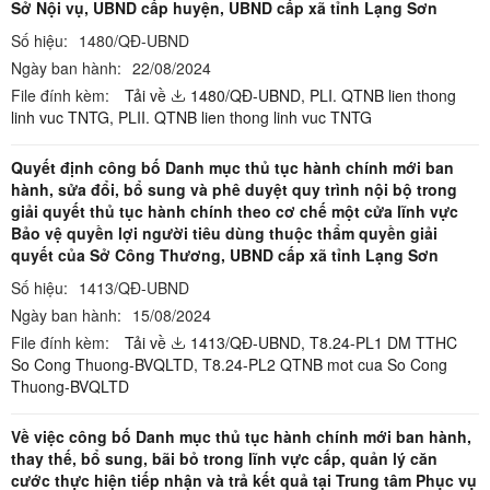
Sở Nội vụ, UBND cấp huyện, UBND cấp xã tỉnh Lạng Sơn
Số hiệu:
1480/QĐ-UBND
Ngày ban hành:
22/08/2024
File đính kèm:
Tải về
1480/QĐ-UBND,
PLI. QTNB lien thong
linh vuc TNTG,
PLII. QTNB lien thong linh vuc TNTG
Quyết định công bố Danh mục thủ tục hành chính mới ban
hành, sửa đổi, bổ sung và phê duyệt quy trình nội bộ trong
giải quyết thủ tục hành chính theo cơ chế một cửa lĩnh vực
Bảo vệ quyền lợi người tiêu dùng thuộc thẩm quyền giải
quyết của Sở Công Thương, UBND cấp xã tỉnh Lạng Sơn
Số hiệu:
1413/QĐ-UBND
Ngày ban hành:
15/08/2024
File đính kèm:
Tải về
1413/QĐ-UBND,
T8.24-PL1 DM TTHC
So Cong Thuong-BVQLTD,
T8.24-PL2 QTNB mot cua So Cong
Thuong-BVQLTD
Về việc công bố Danh mục thủ tục hành chính mới ban hành,
thay thế, bổ sung, bãi bỏ trong lĩnh vực cấp, quản lý căn
cước thực hiện tiếp nhận và trả kết quả tại Trung tâm Phục vụ