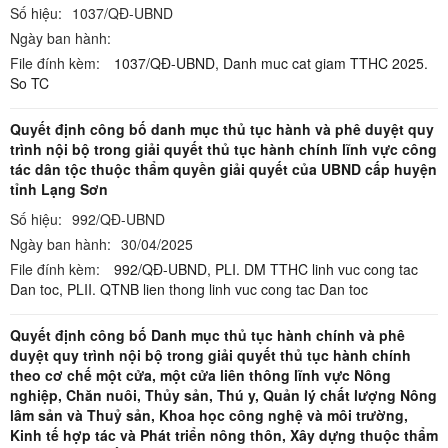
Số hiệu:
1037/QĐ-UBND
Ngày ban hành:
File đính kèm:
1037/QĐ-UBND,
Danh muc cat giam TTHC 2025.
So TC
Quyết định công bố danh mục thủ tục hành và phê duyệt quy
trình nội bộ trong giải quyết thủ tục hành chính lĩnh vực công
tác dân tộc thuộc thẩm quyền giải quyết của UBND cấp huyện
tỉnh Lạng Sơn
Số hiệu:
992/QĐ-UBND
Ngày ban hành:
30/04/2025
File đính kèm:
992/QĐ-UBND,
PLI. DM TTHC linh vuc cong tac
Dan toc,
PLII. QTNB lien thong linh vuc cong tac Dan toc
Quyết định công bố Danh mục thủ tục hành chính và phê
duyệt quy trình nội bộ trong giải quyết thủ tục hành chính
theo cơ chế một cửa, một cửa liên thông lĩnh vực Nông
nghiệp, Chăn nuôi, Thủy sản, Thú y, Quản lý chất lượng Nông
lâm sản và Thuỷ sản, Khoa học công nghệ và môi trường,
Kinh tế hợp tác và Phát triển nông thôn, Xây dựng thuộc thẩm