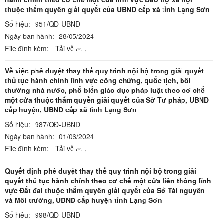
thuộc thẩm quyền giải quyết của UBND cấp xã tỉnh Lạng Sơn
Số hiệu:
951/QĐ-UBND
Ngày ban hành:
28/05/2024
File đính kèm:
Tải về
,
Về việc phê duyệt thay thế quy trình nội bộ trong giải quyết
thủ tục hành chính lĩnh vực công chứng, quốc tịch, bồi
thường nhà nước, phổ biến giáo dục pháp luật theo cơ chế
một cửa thuộc thẩm quyền giải quyết của Sở Tư pháp, UBND
cấp huyện, UBND cấp xã tỉnh Lạng Sơn
Số hiệu:
987/QĐ-UBND
Ngày ban hành:
01/06/2024
File đính kèm:
Tải về
,
Quyết định phê duyệt thay thế quy trình nội bộ trong giải
quyết thủ tục hành chính theo cơ chế một cửa liên thông lĩnh
vực Đất đai thuộc thẩm quyền giải quyết của Sở Tài nguyên
và Môi trường, UBND cấp huyện tỉnh Lạng Sơn
Số hiệu:
998/QĐ-UBND