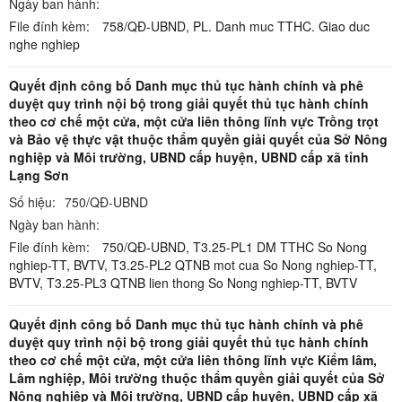
Ngày ban hành:
File đính kèm:
758/QĐ-UBND,
PL. Danh muc TTHC. Giao duc
nghe nghiep
Quyết định công bố Danh mục thủ tục hành chính và phê
duyệt quy trình nội bộ trong giải quyết thủ tục hành chính
theo cơ chế một cửa, một cửa liên thông lĩnh vực Trồng trọt
và Bảo vệ thực vật thuộc thẩm quyền giải quyết của Sở Nông
nghiệp và Môi trường, UBND cấp huyện, UBND cấp xã tỉnh
Lạng Sơn
Số hiệu:
750/QĐ-UBND
Ngày ban hành:
File đính kèm:
750/QĐ-UBND,
T3.25-PL1 DM TTHC So Nong
nghiep-TT, BVTV,
T3.25-PL2 QTNB mot cua So Nong nghiep-TT,
BVTV,
T3.25-PL3 QTNB lien thong So Nong nghiep-TT, BVTV
Quyết định công bố Danh mục thủ tục hành chính và phê
duyệt quy trình nội bộ trong giải quyết thủ tục hành chính
theo cơ chế một cửa, một cửa liên thông lĩnh vực Kiểm lâm,
Lâm nghiệp, Môi trường thuộc thẩm quyền giải quyết của Sở
Nông nghiệp và Môi trường, UBND cấp huyện, UBND cấp xã