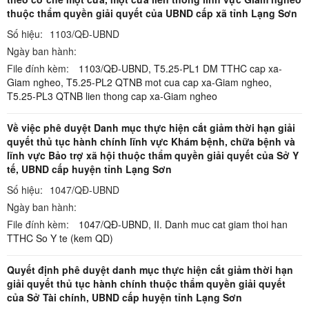
thuộc thẩm quyền giải quyết của UBND cấp xã tỉnh Lạng Sơn
Số hiệu:
1103/QĐ-UBND
Ngày ban hành:
File đính kèm:
1103/QĐ-UBND,
T5.25-PL1 DM TTHC cap xa-
Giam ngheo,
T5.25-PL2 QTNB mot cua cap xa-Giam ngheo,
T5.25-PL3 QTNB lien thong cap xa-Giam ngheo
Về việc phê duyệt Danh mục thực hiện cắt giảm thời hạn giải
quyết thủ tục hành chính lĩnh vực Khám bệnh, chữa bệnh và
lĩnh vực Bảo trợ xã hội thuộc thẩm quyền giải quyết của Sở Y
tế, UBND cấp huyện tỉnh Lạng Sơn
Số hiệu:
1047/QĐ-UBND
Ngày ban hành:
File đính kèm:
1047/QĐ-UBND,
II. Danh muc cat giam thoi han
TTHC So Y te (kem QD)
Quyết định phê duyệt danh mục thực hiện cắt giảm thời hạn
giải quyết thủ tục hành chính thuộc thẩm quyền giải quyết
của Sở Tài chính, UBND cấp huyện tỉnh Lạng Sơn