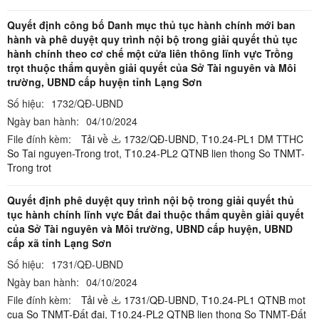
Quyết định công bố Danh mục thủ tục hành chính mới ban
hành và phê duyệt quy trình nội bộ trong giải quyết thủ tục
hành chính theo cơ chế một cửa liên thông lĩnh vực Trồng
trọt thuộc thẩm quyền giải quyết của Sở Tài nguyên và Môi
trường, UBND cấp huyện tỉnh Lạng Sơn
Số hiệu:
1732/QĐ-UBND
Ngày ban hành:
04/10/2024
File đính kèm:
Tải về
1732/QĐ-UBND,
T10.24-PL1 DM TTHC
So Tai nguyen-Trong trot,
T10.24-PL2 QTNB lien thong So TNMT-
Trong trot
Quyết định phê duyệt quy trình nội bộ trong giải quyết thủ
tục hành chính lĩnh vực Đất đai thuộc thẩm quyền giải quyết
của Sở Tài nguyên và Môi trường, UBND cấp huyện, UBND
cấp xã tỉnh Lạng Sơn
Số hiệu:
1731/QĐ-UBND
Ngày ban hành:
04/10/2024
File đính kèm:
Tải về
1731/QĐ-UBND,
T10.24-PL1 QTNB mot
cua So TNMT-Đất đai,
T10.24-PL2 QTNB lien thong So TNMT-Đất