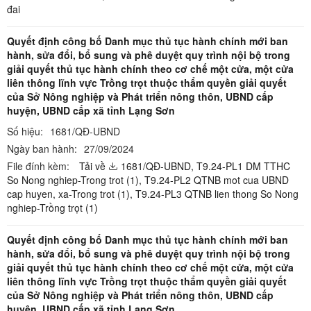
đai
Quyết định công bố Danh mục thủ tục hành chính mới ban
hành, sửa đổi, bổ sung và phê duyệt quy trình nội bộ trong
giải quyết thủ tục hành chính theo cơ chế một cửa, một cửa
liên thông lĩnh vực Trồng trọt thuộc thẩm quyền giải quyết
của Sở Nông nghiệp và Phát triển nông thôn, UBND cấp
huyện, UBND cấp xã tỉnh Lạng Sơn
Số hiệu:
1681/QĐ-UBND
Ngày ban hành:
27/09/2024
File đính kèm:
Tải về
1681/QĐ-UBND,
T9.24-PL1 DM TTHC
So Nong nghiep-Trong trot (1),
T9.24-PL2 QTNB mot cua UBND
cap huyen, xa-Trong trot (1),
T9.24-PL3 QTNB lien thong So Nong
nghiep-Trồng trọt (1)
Quyết định công bố Danh mục thủ tục hành chính mới ban
hành, sửa đổi, bổ sung và phê duyệt quy trình nội bộ trong
giải quyết thủ tục hành chính theo cơ chế một cửa, một cửa
liên thông lĩnh vực Trồng trọt thuộc thẩm quyền giải quyết
của Sở Nông nghiệp và Phát triển nông thôn, UBND cấp
huyện, UBND cấp xã tỉnh Lạng Sơn