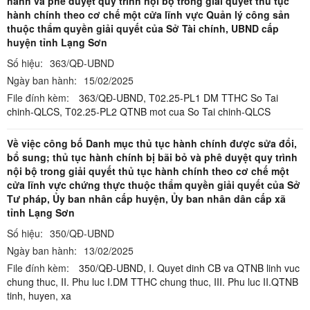
hành và phê duyệt quy trình nội bộ trong giải quyết thủ tục
hành chính theo cơ chế một cửa lĩnh vực Quản lý công sản
thuộc thẩm quyền giải quyết của Sở Tài chính, UBND cấp
huyện tỉnh Lạng Sơn
Số hiệu:
363/QĐ-UBND
Ngày ban hành:
15/02/2025
File đính kèm:
363/QĐ-UBND,
T02.25-PL1 DM TTHC So Tai
chinh-QLCS,
T02.25-PL2 QTNB mot cua So Tai chinh-QLCS
Về việc công bố Danh mục thủ tục hành chính được sửa đổi,
bổ sung; thủ tục hành chính bị bãi bỏ và phê duyệt quy trình
nội bộ trong giải quyết thủ tục hành chính theo cơ chế một
cửa lĩnh vực chứng thực thuộc thẩm quyền giải quyết của Sở
Tư pháp, Ủy ban nhân cấp huyện, Ủy ban nhân dân cấp xã
tỉnh Lạng Sơn
Số hiệu:
350/QĐ-UBND
Ngày ban hành:
13/02/2025
File đính kèm:
350/QĐ-UBND,
I. Quyet dinh CB va QTNB linh vuc
chung thuc,
II. Phu luc I.DM TTHC chung thuc,
III. Phu luc II.QTNB
tinh, huyen, xa