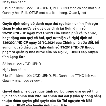
Ngày ban hành:
File đính kèm:
2229/QĐ-UBND,
PLI. QTNB theo co che mot cua.
Quan ly hoi,
PLII. QTNB mot cua lien thong. Quan ly hoi
Quyết định công bố danh mục thủ tục hành chính lĩnh vực
Quản lý nhà nước về quỹ quy định tại Nghị định số
93/2019/NĐ-CP ngày 25/11/2019 của Chính phủ về tổ chức,
hoạt động của quỹ xã hội, quỹ từ thiện và Nghị định số
136/2024/NĐ-CP ngày 23/10/2024 của Chính phủ sửa đổi, bổ
sung một số điều của Nghị định số 93/2019/NĐ-CP thuộc
phạm vi quản lý nhà nước của Sở Nội vụ, UBND cấp huyện
tỉnh Lạng Sơn
Số hiệu:
2217/QĐ-UBND
Ngày ban hành:
File đính kèm:
2217/QĐ-UBND,
PL. Danh muc TTHC linh vuc
Quan ly nha nuoc ve quy .
Quyết định phê duyệt quy trình nội bộ trong giải quyết thủ
tục hành chính lĩnh vực Tài chính đất đai (Quản lý công sản)
thuộc thẩm quyền giải quyết của Sở Tài nguyên và Môi
trường, UBND cấp huyện tỉnh Lạng Sơn