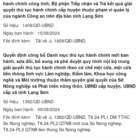
hành chính công tỉnh, Bộ phận Tiếp nhận và Trả kết quả giải
quyết thủ tục hành chính cấp huyện thuộc phạm vi quản lý
của ngành Công an trên địa bàn tỉnh Lạng Sơn
Số hiệu:
1409/QĐ-UBND
Ngày ban hành:
15/08/2024
File đính kèm:
Tải về
1409/QĐ-UBND,
Quyết định công bố Danh mục thủ tục hành chính mới ban
hành, sửa đổi, bổ sung và phê duyệt quy trình nội bộ trong
giải quyết thủ tục hành chính theo cơ chế một cửa, một cửa
liên thông lĩnh vực Lâm nghiệp, Kiểm lâm, Khoa học công
nghệ và Môi trường thuộc thẩm quyền giải quyết của Sở
Nông nghiệp và Phát triển nông thôn, UBND cấp huyện, UBND
cấp xã tỉnh Lạng Sơn
Số hiệu:
1382/QĐ-UBND
Ngày ban hành:
09/08/2024
File đính kèm:
Tải về
1382/QĐ-UBND,
T8.24-PL1 DM TTHC
So Nong nghiep,
T8.24-PL2 QTNB mot cua So Nong nghiep,
T8.24-PL3 QTNB lien thong So Nong nghiep