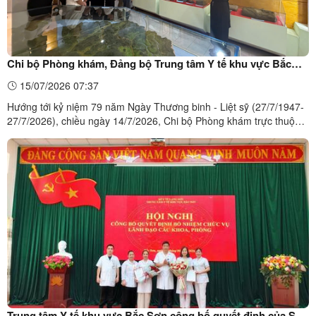
Chi bộ Phòng khám, Đảng bộ Trung tâm Y tế khu vực Bắc
Sơn tổ chức sinh hoạt chuyên đề tại Bảo tàng Khởi nghĩa
15/07/2026 07:37
Bắc Sơn
Hướng tới kỷ niệm 79 năm Ngày Thương binh - Liệt sỹ (27/7/1947-
27/7/2026), chiều ngày 14/7/2026, Chi bộ Phòng khám trực thuộc
Đảng bộ Trung tâm Y tế khu vực Bắc Sơn đã tổ chức sinh hoạt
chuyên đề tại Bảo tàng Khởi nghĩa Bắc Sơn. Tham gia buổi sinh
hoạt có 23 đồng chí là cán bộ, đảng viên trong chi ...
Trung tâm Y tế khu vực Bắc Sơn công bố quyết định của Sở