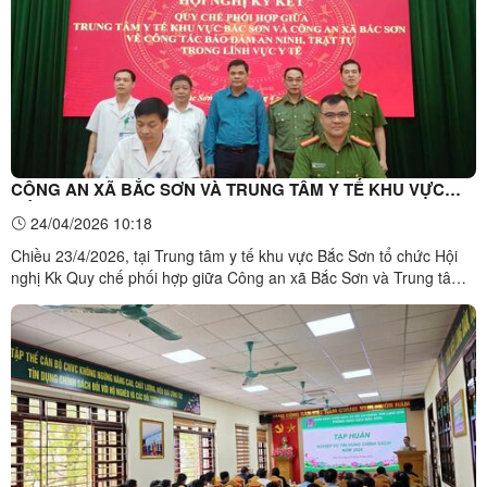
CÔNG AN XÃ BẮC SƠN VÀ TRUNG TÂM Y TẾ KHU VỰC
BẮC SƠN KÝ QUY CHẾ PHỐI HỢP
24/04/2026 10:18
Chiều 23/4/2026, tại Trung tâm y tế khu vực Bắc Sơn tổ chức Hội
nghị Kk Quy chế phối hợp giữa Công an xã Bắc Sơn và Trung tâm
Y tế khu vực Bắc Sơn. Tham dự hội nghị có đồng chí Phương Anh
Tư, Đảng ủy viên, Phó Chủ tịch UBND xã Bắc Sơn cùng các đồng
chí Lãnh đạo và cán bộ của hai đơn vị.Theo đó, ...