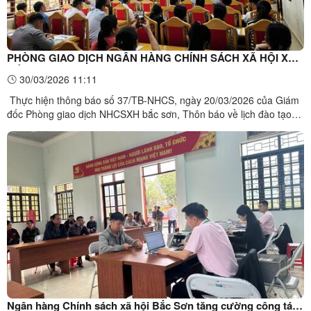
PHÒNG GIAO DỊCH NGÂN HÀNG CHÍNH SÁCH XÃ HỘI XÃ
BẮC SƠN TẬP HUẤN NGHIỆP VỤ ỦY THÁC NĂM 2026 CHO
30/03/2026 11:11
CÁC TRƯỞNG THÔN VÀ BAN QUẢN LÝ TỔ TIẾT KIỆM VÀ
Thực hiện thông báo số 37/TB-NHCS, ngày 20/03/2026 của Giám
VAY VỐN
đốc Phòng giao dịch NHCSXH bắc sơn, Thôn báo về lịch đào tạo
tập huấn nghiệp vụ ủy thác năm 2026. Ngày 30/3/2026, Phòng
giao dịch Ngân hàng Chính sách xã hội (NHCSXH) Bắc Sơn phối
hợp với UBND xã Bắc Sơn tổ chức hội nghị tập huấn về công ...
Ngân hàng Chính sách xã hội Bắc Sơn tăng cường công tác