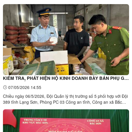
thông, tư vấn và khám sức khỏe miễn phí cho 126 người cao tuổi
tại các thôn: Rạ Lá, Bản Thí và Lân Luông. Tại đây, sau phần khai
báo các thông tin y tế cần thiết, người ...
KIỂM TRA, PHÁT HIỆN HỘ KINH DOANH BÀY BÁN PHỤ GIA
THỰC PHẨM KHÔNG RÕ NGUỒN GỐC
07/05/2026 14:55
Chiều ngày 06/5/2026, Đội Quản lý thị trường số 5 phối hợp với Đội
389 tỉnh Lạng Sơn, Phòng PC 03 Công an tỉnh, Công an xã Bắc
Sơn tiến hành kiểm tra Hộ kinh doanh ông Nguyễn Bá Huy tại số
48, thôn Trần Phú, xã Bắc Sơn, tỉnh Lạng Sơn. Qua kiểm tra, lực
lượng chức năng phát hiện hộ kinh doanh đang ...