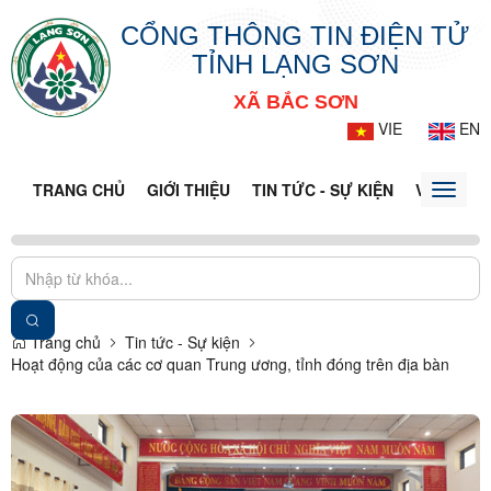
CỔNG THÔNG TIN ĐIỆN TỬ
TỈNH LẠNG SƠN
XÃ BẮC SƠN
VIE
EN
TRANG CHỦ
GIỚI THIỆU
TIN TỨC - SỰ KIỆN
VĂN BẢN 
Toggle
naviga
Trang chủ
Tin tức - Sự kiện
Hoạt động của các cơ quan Trung ương, tỉnh đóng trên địa bàn