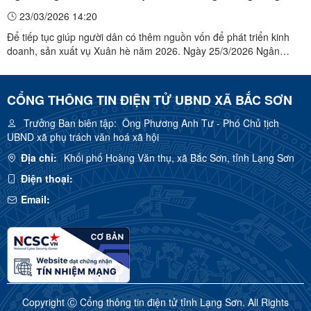
giải ngân để phục vụ người dân Có thêm nguồn vốn để đầu
23/03/2026 14:20
tư sản xuất trên địa bàn xã Bắc Sơn
Để tiếp tục giúp người dân có thêm nguồn vốn để phát triển kinh
doanh, sản xuất vụ Xuân hè năm 2026. Ngày 25/3/2026 Ngân
hàng Chính sách xã hội (NHCSXH) Bắc Sơn đã phối hợp với UBND,
Tổ chức Hội nhận ủy thác xã Bắc Sơn đã triển khai, hoàn thiện và
phê duyệt hồ sơ để giải ngân cho những hộ dân có ...
CỔNG THÔNG TIN ĐIỆN TỬ UBND XÃ BẮC SƠN
Trưởng Ban biên tập:
Ông Phương Anh Tư - Phó Chủ tịch
UBND xã phụ trách văn hoá xã hội
Địa chỉ:
Khối phố Hoàng Văn thụ, xã Bắc Sơn, tỉnh Lạng Sơn
Điện thoại:
Email:
Copyright Ⓒ Cổng thông tin điện tử tỉnh Lạng Sơn. All Rights