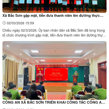
Xã Bắc Sơn gặp mặt, tiễn đưa thanh niên lên đường thực
hiện nghĩa vụ Quân sự và nghĩa vụ Công an nhân dân năm
02/03/2026 15:59
2026
Chiều ngày 02/3/2026, Ủy ban nhân dân xã Bắc Sơn đã long trọng
tổ chức chương trình gặp mặt, tiễn đưa thanh niên lên đường thực
hiện nghĩa vụ quân sự và nghĩa vụ Công an nhân dân năm
2026. Tham dự buổi gặp mặt có các đồng chí lãnh đạo Đảng ủy,
HĐND, UBND, Ủy ban MTTQ Việt Nam xã; đại diện các ban, ...
CÔNG AN XÃ BẮC SƠN TRIỂN KHAI CÔNG TÁC CÔNG AN
VÀ PHÁT ĐỘNG PHONG TRÀO THI ĐUA “VÌ AN NINH TỔ