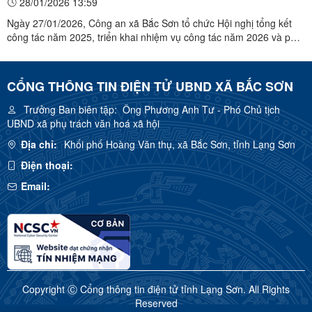
28/01/2026 13:59
QUỐC” NĂM 2026
Ngày 27/01/2026, Công an xã Bắc Sơn tổ chức Hội nghị tổng kết
công tác năm 2025, triển khai nhiệm vụ công tác năm 2026 và phát
động phong trào thi đua “Vì an ninh Tổ quốc”. Đến dự và chỉ đạo
có đồng chí Thượng tá Nguyễn Hữu Đức, Uỷ viên Ban Thường vụ
Đảng ủy - Phó Giám đốc Công an tỉnh; đại diện ...
CỔNG THÔNG TIN ĐIỆN TỬ UBND XÃ BẮC SƠN
Trưởng Ban biên tập:
Ông Phương Anh Tư - Phó Chủ tịch
UBND xã phụ trách văn hoá xã hội
Địa chỉ:
Khối phố Hoàng Văn thụ, xã Bắc Sơn, tỉnh Lạng Sơn
Điện thoại:
Email:
Copyright Ⓒ Cổng thông tin điện tử tỉnh Lạng Sơn. All Rights
Reserved