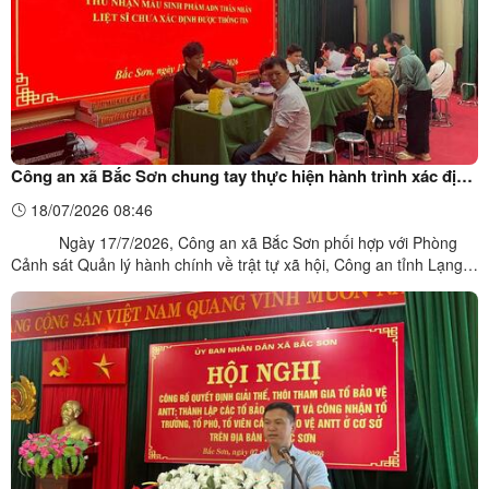
Công an xã Bắc Sơn chung tay thực hiện hành trình xác định
danh tính các anh hùng liệt sĩ
18/07/2026 08:46
Ngày 17/7/2026, Công an xã Bắc Sơn phối hợp với Phòng
Cảnh sát Quản lý hành chính về trật tự xã hội, Công an tỉnh Lạng
Sơn, UBND xã Bắc Sơn và các lực lượng khác tổ chức thu nhận
mẫu sinh phẩm ADN của thân nhân các liệt sĩ chưa xác định được
thông tin trên địa bàn các xã Bắc Sơn, Tân Tri ...