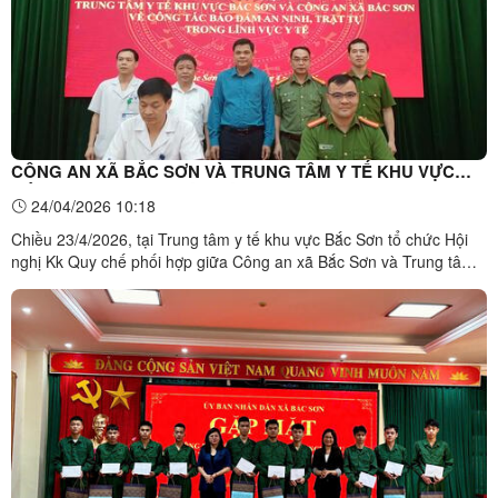
CÔNG AN XÃ BẮC SƠN VÀ TRUNG TÂM Y TẾ KHU VỰC
BẮC SƠN KÝ QUY CHẾ PHỐI HỢP
24/04/2026 10:18
Chiều 23/4/2026, tại Trung tâm y tế khu vực Bắc Sơn tổ chức Hội
nghị Kk Quy chế phối hợp giữa Công an xã Bắc Sơn và Trung tâm
Y tế khu vực Bắc Sơn. Tham dự hội nghị có đồng chí Phương Anh
Tư, Đảng ủy viên, Phó Chủ tịch UBND xã Bắc Sơn cùng các đồng
chí Lãnh đạo và cán bộ của hai đơn vị.Theo đó, ...