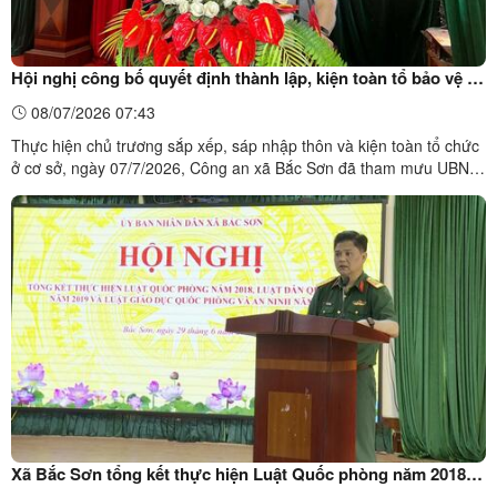
Hội nghị công bố quyết định thành lập, kiện toàn tổ bảo vệ an
ninh, trật tự ở cơ sở sau khi sáp nhập thôn trên địa bàn xã
08/07/2026 07:43
Bắc Sơn
Thực hiện chủ trương sắp xếp, sáp nhập thôn và kiện toàn tổ chức
ở cơ sở, ngày 07/7/2026, Công an xã Bắc Sơn đã tham mưu UBND
xã tổ chức Hội nghị công bố Quyết định thành lập, kiện toàn Tổ bảo
vệ an ninh, trật tự ở cơ sở sau khi sáp nhập thôn.Toàn cảnh Hội
nghị công bố Quyết định thành lập, kiện ...
Xã Bắc Sơn tổng kết thực hiện Luật Quốc phòng năm 2018,
Luật Dân quân tự vệ năm 2019 và Luật Giáo dục quốc phòng