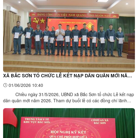
đang huấn luyện.Đoàn công tác số 1 do đồng chí Đinh Mã Linh,
Phó Bí thư Thường trực Đảng ủy xã làm Trưởng đoàn đã ...
XÃ BẮC SƠN TỔ CHỨC LỄ KẾT NẠP DÂN QUÂN MỚI NĂM
2026
01/06/2026 10:40
Chiều ngày 31/5/2026, UBND xã Bắc Sơn tổ chức Lễ kết nạp
dân quân mới năm 2026. Tham dự buổi lễ có các đồng chí lãnh
đạo Đảng ủy, HĐND, UBND xã; thành viên Ban Chỉ đạo, Ban Tổ
chức huấn luyện dân quân xã cùng toàn thể các chiến sĩ dân quân
được kết nạp. Tại buổi lễ, Ban Tổ chức đã công bố ...