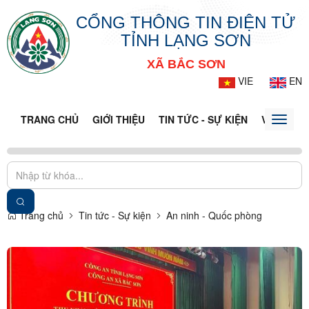
CỔNG THÔNG TIN ĐIỆN TỬ
TỈNH LẠNG SƠN
XÃ BẮC SƠN
VIE
EN
TRANG CHỦ
GIỚI THIỆU
TIN TỨC - SỰ KIỆN
VĂN BẢN 
Toggle
naviga
Trang chủ
Tin tức - Sự kiện
An ninh - Quốc phòng