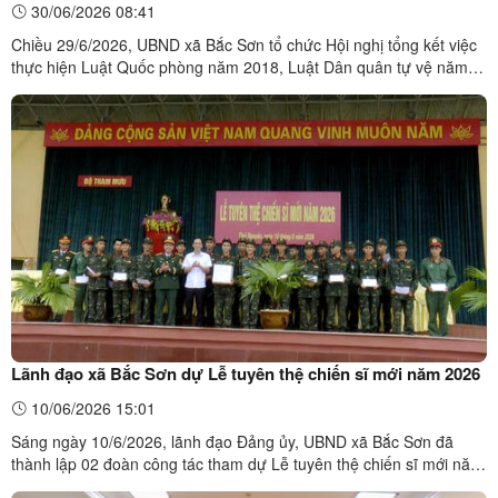
30/06/2026 08:41
và an ninh năm 2013
Chiều 29/6/2026, UBND xã Bắc Sơn tổ chức Hội nghị tổng kết việc
thực hiện Luật Quốc phòng năm 2018, Luật Dân quân tự vệ năm
2019 và Luật Giáo dục quốc phòng và an ninh năm 2013. Dự hội
nghị có đồng chí Trịnh Minh Tuấn, Phó Bí thư Đảng ủy, Chủ tịch
UBND xã; lãnh đạo HĐND xã, Ủy ban MTTQ Việt Nam xã; ...
Lãnh đạo xã Bắc Sơn dự Lễ tuyên thệ chiến sĩ mới năm 2026
10/06/2026 15:01
Sáng ngày 10/6/2026, lãnh đạo Đảng ủy, UBND xã Bắc Sơn đã
thành lập 02 đoàn công tác tham dự Lễ tuyên thệ chiến sĩ mới năm
2026 tại các đơn vị nhận quân có chiến sĩ là con em địa phương