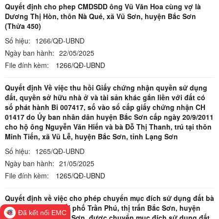
Quyết định cho phep CMDSDD ông Vũ Văn Hoa cùng vợ là
Dương Thị Hòn, thôn Nà Qué, xã Vũ Sơn, huyện Bắc Sơn
(Thửa 450)
Số hiệu:
1266/QĐ-UBND
Ngày ban hành:
22/05/2025
File đính kèm:
1266/QĐ-UBND
Quyết định Về việc thu hồi Giấy chứng nhận quyền sử dụng
đất, quyền sở hữu nhà ở và tài sản khác gắn liền với đất có
số phát hành Bi 007417, số vào sổ cấp giấy chứng nhận CH
01417 do Ủy ban nhân dân huyện Bắc Sơn cấp ngày 20/9/2011
cho hộ ông Nguyễn Văn Hiến và bà Đỗ Thị Thanh, trú tại thôn
Minh Tiến, xã Vũ Lễ, huyện Bắc Sơn, tỉnh Lạng Sơn
Số hiệu:
1265/QĐ-UBND
Ngày ban hành:
21/05/2025
File đính kèm:
1265/QĐ-UBND
Quyết định về việc cho phép chuyển mục đích sử dụng đất bà
Sầm Thị Hồng, khối phố Trần Phú, thị trấn Bắc Sơn, huyện
Đã kết nối EMC
Bắc Sơn, tỉnh Lạng Sơn, được chuyển mục đích sử dụng đất