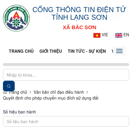
CỔNG THÔNG TIN ĐIỆN TỬ
TỈNH LẠNG SƠN
XÃ BẮC SƠN
VIE
EN
TRANG CHỦ
GIỚI THIỆU
TIN TỨC - SỰ KIỆN
VĂN BẢN 
Toggle
naviga
Trang chủ
Văn bản chỉ đạo điều hành
Quyết định cho phép chuyển mục đích sử dụng đất
Số hiệu ban hành