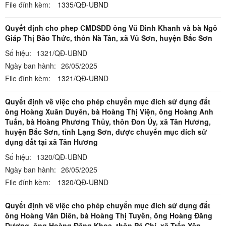
File đính kèm:
1335/QĐ-UBND
Quyết định cho phep CMDSDD ông Vũ Đình Khanh và bà Ngô
Giáp Thị Bảo Thức, thôn Nà Tân, xã Vũ Sơn, huyện Bắc Sơn
Số hiệu:
1321/QĐ-UBND
Ngày ban hành:
26/05/2025
File đính kèm:
1321/QĐ-UBND
Quyết định về việc cho phép chuyển mục đích sử dụng đất
ông Hoàng Xuân Duyên, bà Hoàng Thị Viện, ông Hoàng Anh
Tuấn, bà Hoàng Phương Thủy, thôn Đon Úy, xã Tân Hương,
huyện Bắc Sơn, tỉnh Lạng Sơn, được chuyển mục đích sử
dụng đất tại xã Tân Hương
Số hiệu:
1320/QĐ-UBND
Ngày ban hành:
26/05/2025
File đính kèm:
1320/QĐ-UBND
Quyết định về việc cho phép chuyển mục đích sử dụng đất
ông Hoàng Văn Diên, bà Hoàng Thị Tuyền, ông Hoàng Đăng
Dương, ông Hoàng Đăng Khoa, thôn Pá Chí, xã Trấn Yên,