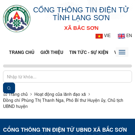
CỔNG THÔNG TIN ĐIỆN TỬ
TỈNH LẠNG SƠN
XÃ BẮC SƠN
VIE
EN
TRANG CHỦ
GIỚI THIỆU
TIN TỨC - SỰ KIỆN
VĂN BẢN 
Toggle
naviga
Trang chủ
Hoạt động của lãnh đạo xã
Đồng chí Phùng Thị Thanh Nga, Phó Bí thư Huyện ủy, Chủ tịch
UBND huyện
CỔNG THÔNG TIN ĐIỆN TỬ UBND XÃ BẮC SƠN