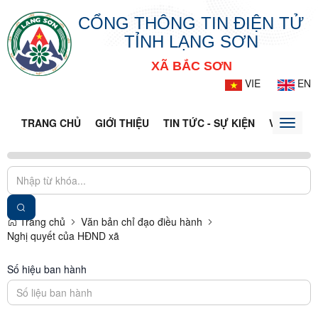
CỔNG THÔNG TIN ĐIỆN TỬ
TỈNH LẠNG SƠN
XÃ BẮC SƠN
VIE
EN
TRANG CHỦ
GIỚI THIỆU
TIN TỨC - SỰ KIỆN
VĂN BẢN 
Toggle
naviga
Trang chủ
Văn bản chỉ đạo điều hành
Nghị quyết của HĐND xã
Số hiệu ban hành