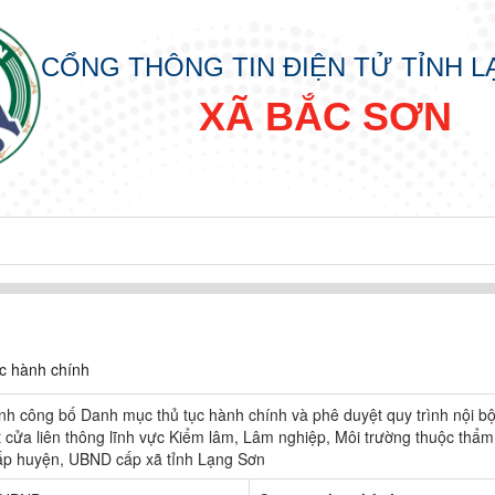
CỔNG THÔNG TIN ĐIỆN TỬ TỈNH 
XÃ BẮC SƠN
đồng nhân dân các cấp nhiệm kỳ 2026 - 2031
ục hành chính
nh công bố Danh mục thủ tục hành chính và phê duyệt quy trình nội bộ 
 cửa liên thông lĩnh vực Kiểm lâm, Lâm nghiệp, Môi trường thuộc thẩm
p huyện, UBND cấp xã tỉnh Lạng Sơn