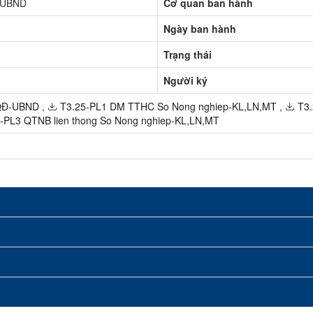
-UBND
Cơ quan ban hành
Ngày ban hành
Trạng thái
Người ký
QĐ-UBND
,
T3.25-PL1 DM TTHC So Nong nghiep-KL,LN,MT
,
T3.
-PL3 QTNB lien thong So Nong nghiep-KL,LN,MT