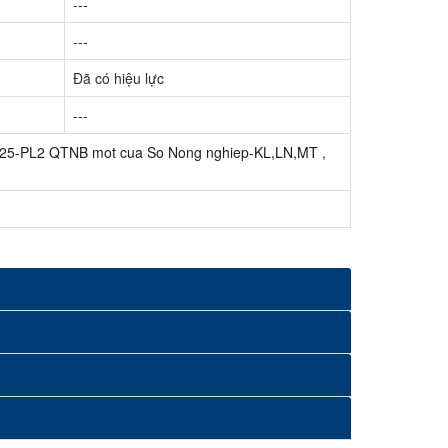
---
---
Đã có hiệu lực
---
25-PL2 QTNB mot cua So Nong nghiep-KL,LN,MT
,