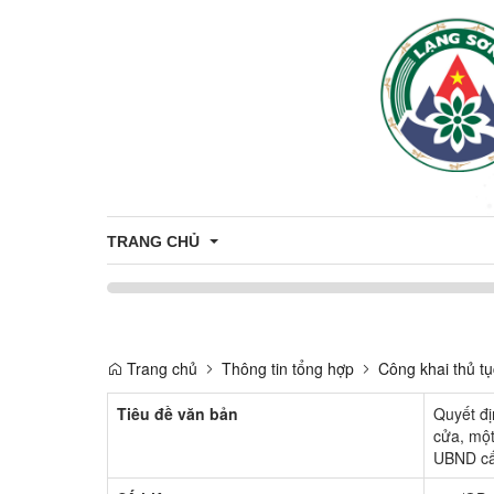
TRANG CHỦ
Bầu cử Đại biểu Quốc hội khóa XVI và Đại biểu Hội 
Trang chủ
Thông tin tổng hợp
Công khai thủ t
Tiêu đề văn bản
Quyết đị
cửa, một
UBND cấ