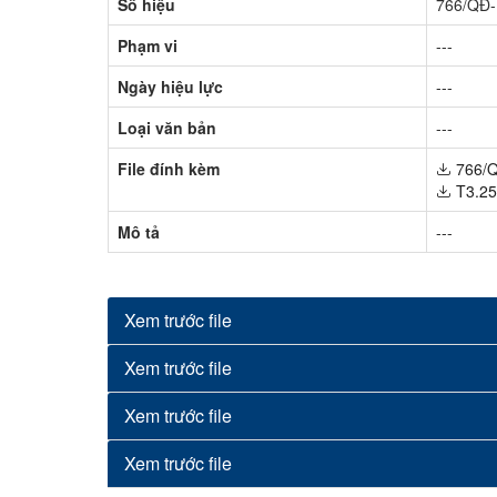
Số hiệu
766/QĐ
Phạm vi
---
Ngày hiệu lực
---
Loại văn bản
---
File đính kèm
766/
T3.25
Mô tả
---
Xem trước file
Xem trước file
Xem trước file
Xem trước file