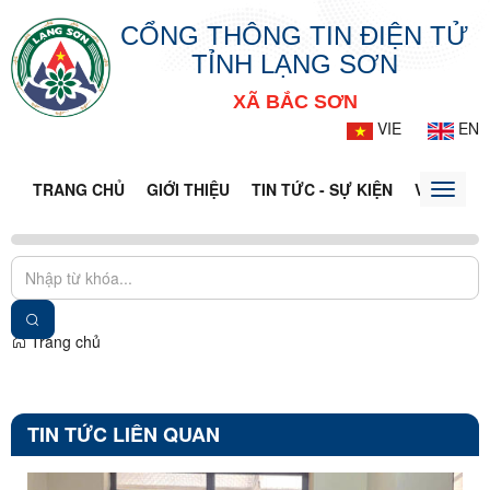
CỔNG THÔNG TIN ĐIỆN TỬ
TỈNH LẠNG SƠN
XÃ BẮC SƠN
VIE
EN
TRANG CHỦ
GIỚI THIỆU
TIN TỨC - SỰ KIỆN
VĂN BẢN 
Toggle
naviga
Trang chủ
TIN TỨC LIÊN QUAN