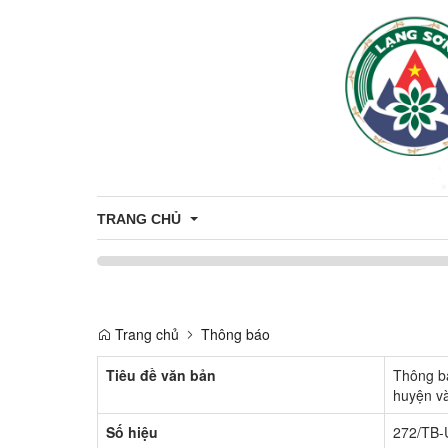
TRANG CHỦ
Bầu cử Đại biểu Quốc hội khóa XVI và Đại biểu Hội 
Trang chủ
Thông báo
Tiêu đề văn bản
Thông bá
huyện v
Số hiệu
272/TB