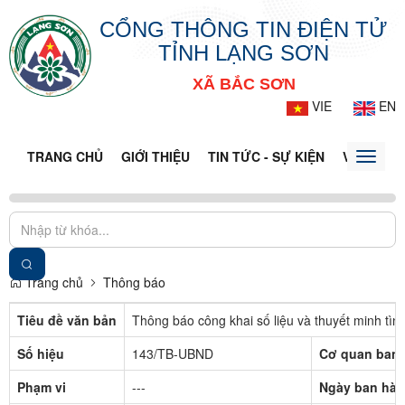
CỔNG THÔNG TIN ĐIỆN TỬ
TỈNH LẠNG SƠN
XÃ BẮC SƠN
VIE
EN
TRANG CHỦ
GIỚI THIỆU
TIN TỨC - SỰ KIỆN
VĂN BẢN 
Toggle
naviga
Trang chủ
Thông báo
Tiêu đề văn bản
Thông báo công khai số liệu và thuyết minh tì
Số hiệu
143/TB-UBND
Cơ quan ban
Phạm vi
---
Ngày ban hà