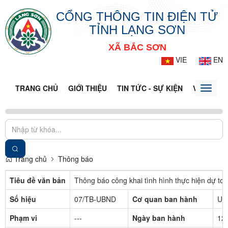
CỔNG THÔNG TIN ĐIỆN TỬ
TỈNH LẠNG SƠN
XÃ BẮC SƠN
VIE
EN
TRANG CHỦ
GIỚI THIỆU
TIN TỨC - SỰ KIỆN
VĂN BẢN 
Toggle
naviga
Trang chủ
Thông báo
Tiêu đề văn bản
Thông báo công khai tình hình thực hiện dự t
Số hiệu
07/TB-UBND
Cơ quan ban hành
UB
Phạm vi
---
Ngày ban hành
12