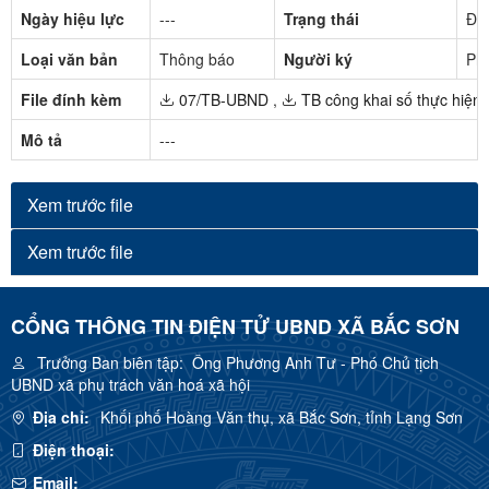
Ngày hiệu lực
---
Trạng thái
Đã 
Loại văn bản
Thông báo
Người ký
Ph
File đính kèm
07/TB-UBND
,
TB công khai số thực hiện
Mô tả
---
Xem trước file
Xem trước file
CỔNG THÔNG TIN ĐIỆN TỬ UBND XÃ BẮC SƠN
Trưởng Ban biên tập:
Ông Phương Anh Tư - Phó Chủ tịch
UBND xã phụ trách văn hoá xã hội
Địa chỉ:
Khối phố Hoàng Văn thụ, xã Bắc Sơn, tỉnh Lạng Sơn
Điện thoại:
Email: