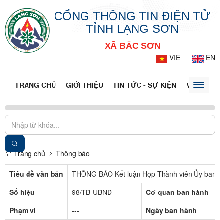
CỔNG THÔNG TIN ĐIỆN TỬ
TỈNH LẠNG SƠN
XÃ BẮC SƠN
VIE
EN
TRANG CHỦ
GIỚI THIỆU
TIN TỨC - SỰ KIỆN
VĂN BẢN 
Toggle
naviga
Trang chủ
Thông báo
Tiêu đề văn bản
THÔNG BÁO Kết luận Họp Thành viên Ủy ban 
Số hiệu
98/TB-UBND
Cơ quan ban hành
Phạm vi
---
Ngày ban hành