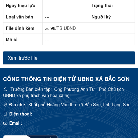
Ngày hiệu lực
---
Trạng thái
Loại văn bản
---
Người ký
File đính kèm
98/TB-UBND
Mô tả
---
Xem trước file
CỔNG THÔNG TIN ĐIỆN TỬ UBND XÃ BẮC SƠN
Trưởng Ban biên tập:
Ông Phương Anh Tư - Phó Chủ tịch
UBND xã phụ trách văn hoá xã hội
Địa chỉ:
Khối phố Hoàng Văn thụ, xã Bắc Sơn, tỉnh Lạng Sơn
Điện thoại:
Email: