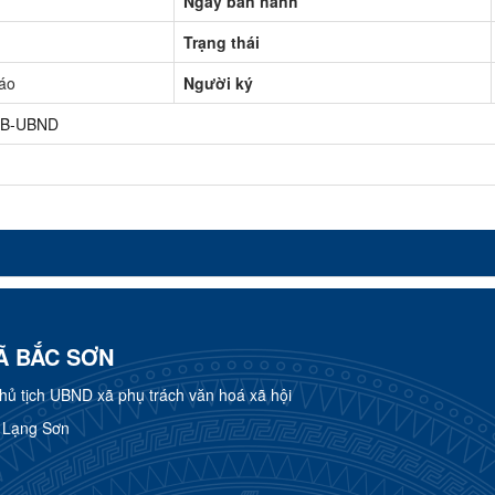
Ngày ban hành
Trạng thái
áo
Người ký
TB-UBND
Ã BẮC SƠN
 tịch UBND xã phụ trách văn hoá xã hội
h Lạng Sơn