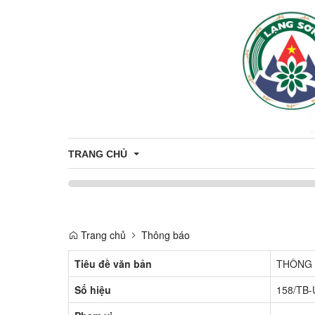
TRANG CHỦ
Bầu cử Đại biểu Quốc hội khóa XVI và Đại biểu Hội 
Trang chủ
Thông báo
Tiêu đề văn bản
THÔNG B
Số hiệu
158/TB