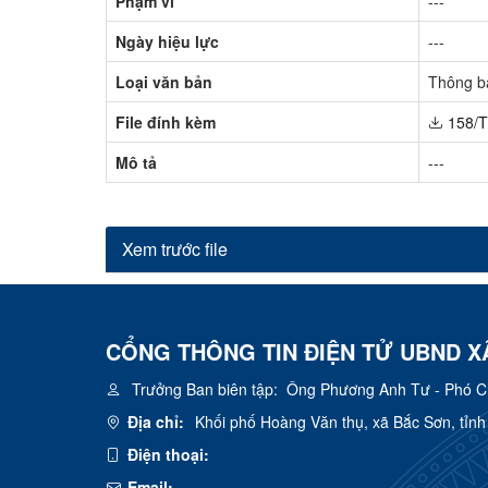
Phạm vi
---
Ngày hiệu lực
---
Loại văn bản
Thông b
File đính kèm
158/
Mô tả
---
Xem trước file
CỔNG THÔNG TIN ĐIỆN TỬ UBND X
Trưởng Ban biên tập:
Ông Phương Anh Tư - Phó Chủ
Địa chỉ:
Khối phố Hoàng Văn thụ, xã Bắc Sơn, tỉn
Điện thoại:
Email: