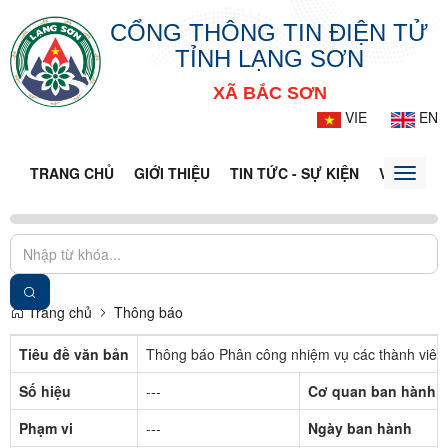
CỔNG THÔNG TIN ĐIỆN TỬ
TỈNH LẠNG SƠN
XÃ BẮC SƠN
VIE
EN
TRANG CHỦ
GIỚI THIỆU
TIN TỨC - SỰ KIỆN
VĂN BẢN 
Toggle
naviga
Trang chủ
Thông báo
Tiêu đề văn bản
Thông báo Phân công nhiệm vụ các thành viên
Số hiệu
---
Cơ quan ban hành
Phạm vi
---
Ngày ban hành