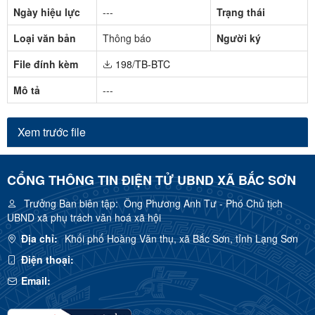
Ngày hiệu lực
---
Trạng thái
Loại văn bản
Thông báo
Người ký
File đính kèm
198/TB-BTC
Mô tả
---
Xem trước file
CỔNG THÔNG TIN ĐIỆN TỬ UBND XÃ BẮC SƠN
Trưởng Ban biên tập:
Ông Phương Anh Tư - Phó Chủ tịch
UBND xã phụ trách văn hoá xã hội
Địa chỉ:
Khối phố Hoàng Văn thụ, xã Bắc Sơn, tỉnh Lạng Sơn
Điện thoại:
Email: