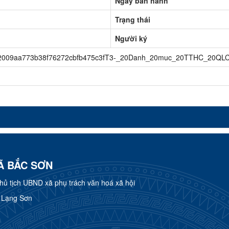
Ngày ban hành
Trạng thái
Người ký
009aa773b38f76272cbfb475c3fT3-_20Danh_20muc_20TTHC_20QLC
Ã BẮC SƠN
 tịch UBND xã phụ trách văn hoá xã hội
h Lạng Sơn