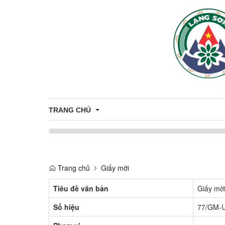
TRANG CHỦ
Bầu cử Đại biểu Quốc hội khóa XVI và Đại biểu Hội 
Trang chủ
Giấy mời
Tiêu đề văn bản
Giấy mờ
Số hiệu
77/GM-