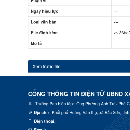
Phạm vi
---
Ngày hiệu lực
---
Loại văn bản
---
File đính kèm
36ba2
Mô tả
---
Xem trước file
CỔNG THÔNG TIN ĐIỆN TỬ UBND X
Trưởng Ban biên tập:
Ông Phương Anh Tư - Phó Chủ
Địa chỉ:
Khối phố Hoàng Văn thụ, xã Bắc Sơn, tỉn
Điện thoại:
Email: