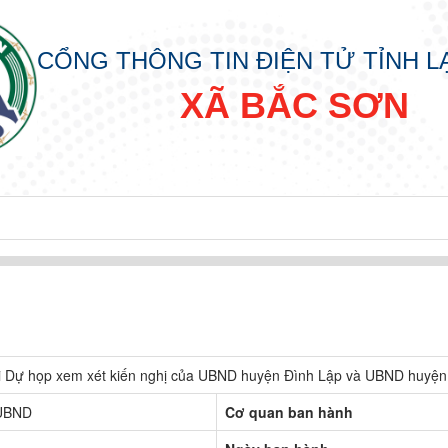
CỔNG THÔNG TIN ĐIỆN TỬ TỈNH 
XÃ BẮC SƠN
đồng nhân dân các cấp nhiệm kỳ 2026 - 2031
i Dự họp xem xét kiến nghị của UBND huyện Đình Lập và UBND huyệ
UBND
Cơ quan ban hành