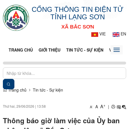
CỔNG THÔNG TIN ĐIỆN TỬ
TỈNH LẠNG SƠN
XÃ BẮC SƠN
VIE
EN
TRANG CHỦ
GIỚI THIỆU
TIN TỨC - SỰ KIỆN
VĂN BẢN 
Toggle
naviga
Trang chủ
Tin tức - Sự kiện
+
A
Thứ hai, 29/06/2026
|
13:58
A
|
-
A
Thông báo giờ làm việc của Ủy ban