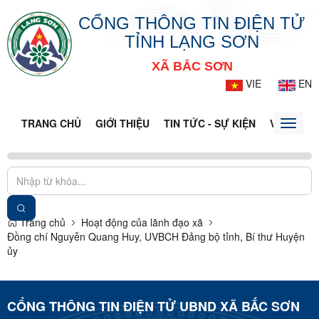
CỔNG THÔNG TIN ĐIỆN TỬ
TỈNH LẠNG SƠN
XÃ BẮC SƠN
VIE
EN
TRANG CHỦ
GIỚI THIỆU
TIN TỨC - SỰ KIỆN
VĂN BẢN 
Toggle
naviga
Trang chủ
Hoạt động của lãnh đạo xã
Đồng chí Nguyễn Quang Huy, UVBCH Đảng bộ tỉnh, Bí thư Huyện
ủy
CỔNG THÔNG TIN ĐIỆN TỬ UBND XÃ BẮC SƠN