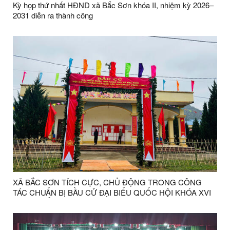
Kỳ họp thứ nhất HĐND xã Bắc Sơn khóa II, nhiệm kỳ 2026–
2031 diễn ra thành công
XÃ BẮC SƠN TÍCH CỰC, CHỦ ĐỘNG TRONG CÔNG
TÁC CHUẨN BỊ BẦU CỬ ĐẠI BIỂU QUỐC HỘI KHÓA XVI
VÀ ĐẠI BIỂU HĐND CÁC CẤP NHIỆM KỲ 2026 - 2031