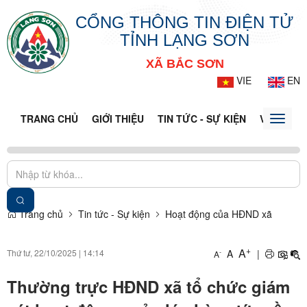
CỔNG THÔNG TIN ĐIỆN TỬ
TỈNH LẠNG SƠN
XÃ BẮC SƠN
VIE
EN
TRANG CHỦ
GIỚI THIỆU
TIN TỨC - SỰ KIỆN
VĂN BẢN 
Toggle
naviga
Trang chủ
Tin tức - Sự kiện
Hoạt động của HĐND xã
+
A
Thứ tư, 22/10/2025
|
14:14
A
|
-
A
Thường trực HĐND xã tổ chức giám