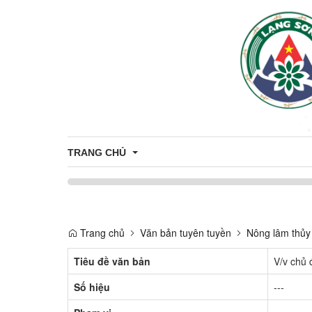
TRANG CHỦ
Bầu cử Đại biểu Quốc hội khóa XVI và Đại biểu Hội 
Trang chủ
Văn bản tuyên tuyền
Nông lâm thủy 
Tiêu đề văn bản
V/v chủ 
Số hiệu
---