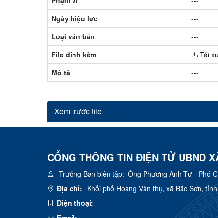
Phạm vi
---
Ngày hiệu lực
---
Loại văn bản
---
File đính kèm
Tải x
Mô tả
---
Xem trước file
CỔNG THÔNG TIN ĐIỆN TỬ UBND X
Trưởng Ban biên tập:
Ông Phương Anh Tư - Phó Chủ
Địa chỉ:
Khối phố Hoàng Văn thụ, xã Bắc Sơn, tỉn
Điện thoại:
Email: