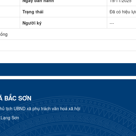
Ngày ban hành
19/11/2025
Trạng thái
Đã có hiệu lự
Người ký
---
uống
Ã BẮC SƠN
 tịch UBND xã phụ trách văn hoá xã hội
h Lạng Sơn