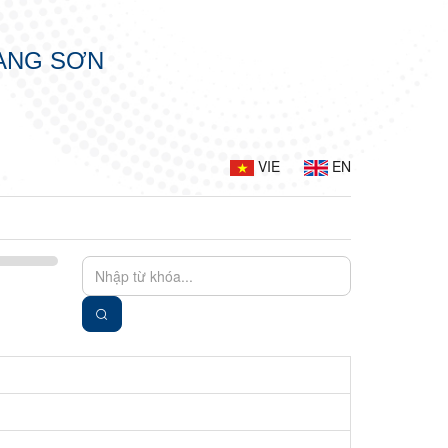
LẠNG SƠN
VIE
EN