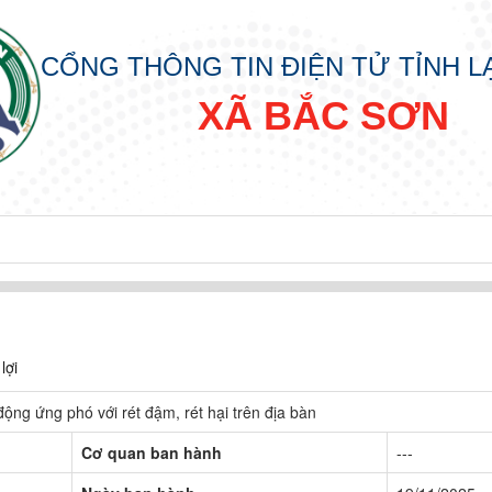
CỔNG THÔNG TIN ĐIỆN TỬ TỈNH 
XÃ BẮC SƠN
đồng nhân dân các cấp nhiệm kỳ 2026 - 2031
lợi
động ứng phó với rét đậm, rét hại trên địa bàn
Cơ quan ban hành
---