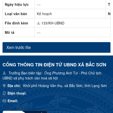
Ngày hiệu lực
---
Tr
Loại văn bản
Kế hoạch
Ng
File đính kèm
133/KH-UBND
Mô tả
---
Xem trước file
CỔNG THÔNG TIN ĐIỆN TỬ UBND XÃ BẮC SƠN
Trưởng Ban biên tập:
Ông Phương Anh Tư - Phó Chủ tịch
UBND xã phụ trách văn hoá xã hội
Địa chỉ:
Khối phố Hoàng Văn thụ, xã Bắc Sơn, tỉnh Lạng Sơn
Điện thoại:
Email: