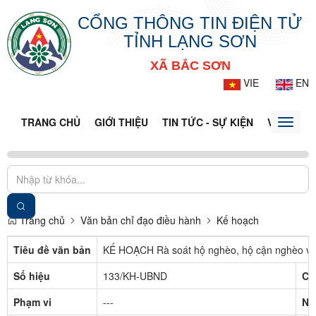
CỔNG THÔNG TIN ĐIỆN TỬ
TỈNH LẠNG SƠN
XÃ BẮC SƠN
VIE
EN
TRANG CHỦ
GIỚI THIỆU
TIN TỨC - SỰ KIỆN
VĂN BẢN 
Toggle
naviga
Trang chủ
Văn bản chỉ đạo điều hành
Kế hoạch
Tiêu đề văn bản
KẾ HOẠCH Rà soát hộ nghèo, hộ cận nghèo và 
Số hiệu
133/KH-UBND
Cơ
Phạm vi
---
Ng