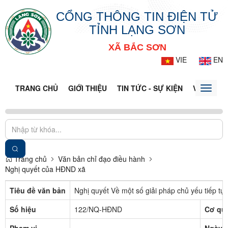
CỔNG THÔNG TIN ĐIỆN TỬ
TỈNH LẠNG SƠN
XÃ BẮC SƠN
VIE
EN
TRANG CHỦ
GIỚI THIỆU
TIN TỨC - SỰ KIỆN
VĂN BẢN 
Toggle
naviga
Trang chủ
Văn bản chỉ đạo điều hành
Nghị quyết của HĐND xã
Tiêu đề văn bản
Nghị quyết Về một số giải pháp chủ yếu tiếp tục
Số hiệu
122/NQ-HĐND
Cơ qu
Phạm vi
---
Ngày 