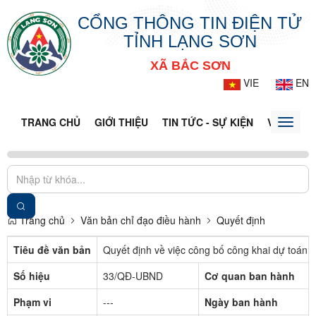
CỔNG THÔNG TIN ĐIỆN TỬ
TỈNH LẠNG SƠN
XÃ BẮC SƠN
VIE
EN
TRANG CHỦ
GIỚI THIỆU
TIN TỨC - SỰ KIỆN
VĂN BẢN 
Toggle
naviga
Trang chủ
Văn bản chỉ đạo điều hành
Quyết định
Tiêu đề văn bản
Quyết định về việc công bố công khai dự toán
Số hiệu
33/QĐ-UBND
Cơ quan ban hành
Phạm vi
---
Ngày ban hành