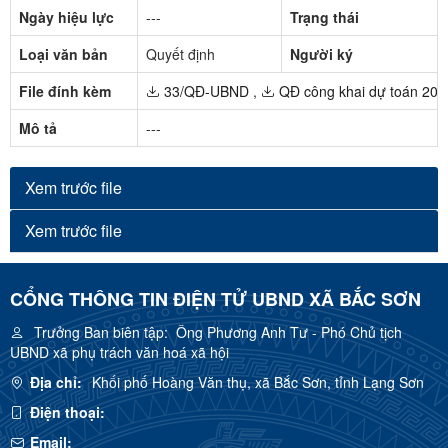
Ngày hiệu lực
---
Trạng thái
Loại văn bản
Quyết định
Người ký
File đính kèm
33/QĐ-UBND
,
QĐ công khai dự toán 202
Mô tả
---
Xem trước file
Xem trước file
CỔNG THÔNG TIN ĐIỆN TỬ UBND XÃ BẮC SƠN
Trưởng Ban biên tập:
Ông Phương Anh Tư - Phó Chủ tịch
UBND xã phụ trách văn hoá xã hội
Địa chỉ:
Khối phố Hoàng Văn thụ, xã Bắc Sơn, tỉnh Lạng Sơn
Điện thoại:
Email: