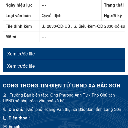
Ngày hiệu lực
---
Trạng thái
Loại văn bản
Quyết định
Người ký
File đính kèm
2830/QĐ-UB
,
Biểu-kèm-QĐ 2830-bổ-sun
Mô tả
---
Xem trước file
Xem trước file
CỔNG THÔNG TIN ĐIỆN TỬ UBND XÃ BẮC SƠN
Trưởng Ban biên tập:
Ông Phương Anh Tư - Phó Chủ tịch
UBND xã phụ trách văn hoá xã hội
Địa chỉ:
Khối phố Hoàng Văn thụ, xã Bắc Sơn, tỉnh Lạng Sơn
Điện thoại:
Email: