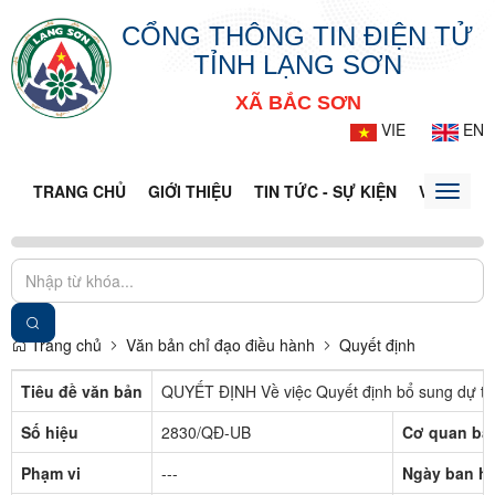
CỔNG THÔNG TIN ĐIỆN TỬ
TỈNH LẠNG SƠN
XÃ BẮC SƠN
VIE
EN
TRANG CHỦ
GIỚI THIỆU
TIN TỨC - SỰ KIỆN
VĂN BẢN 
Toggle
naviga
Trang chủ
Văn bản chỉ đạo điều hành
Quyết định
Tiêu đề văn bản
QUYẾT ĐỊNH Về việc Quyết định bổ sung dự to
Số hiệu
2830/QĐ-UB
Cơ quan ba
Phạm vi
---
Ngày ban h