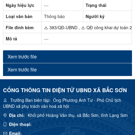
Ngày hiệu lực
---
Trạng thái
Loại văn bản
Thông báo
Người ký
File đính kèm
383/QĐ-UBND
,
QĐ công khai dự toán 20
Mô tả
---
Xem trước file
Xem trước file
CỔNG THÔNG TIN ĐIỆN TỬ UBND XÃ BẮC SƠN
Trưởng Ban biên tập:
Ông Phương Anh Tư - Phó Chủ tịch
UBND xã phụ trách văn hoá xã hội
Địa chỉ:
Khối phố Hoàng Văn thụ, xã Bắc Sơn, tỉnh Lạng Sơn
Điện thoại:
Email: