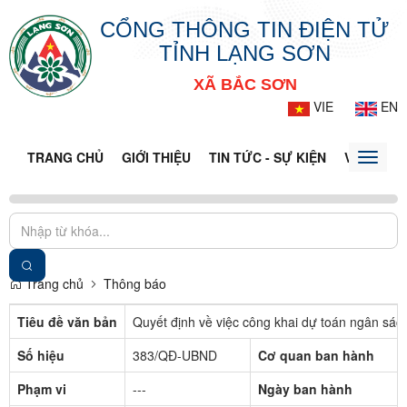
CỔNG THÔNG TIN ĐIỆN TỬ
TỈNH LẠNG SƠN
XÃ BẮC SƠN
VIE
EN
TRANG CHỦ
GIỚI THIỆU
TIN TỨC - SỰ KIỆN
VĂN BẢN 
Toggle
naviga
Trang chủ
Thông báo
Tiêu đề văn bản
Quyết định về việc công khai dự toán ngân sá
Số hiệu
383/QĐ-UBND
Cơ quan ban hành
Phạm vi
---
Ngày ban hành