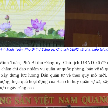
rịnh Minh Tuấn, Phó Bí thư Đảng
ủy
, Chủ tịch UBND xã
phát biểu tại hộ
h Minh Tuấn, Phó Bí thư Đảng ủy, Chủ tịch UBND xã đề 
châm chỉ đạo nhiệm vụ quân sự quốc phòng, bảo vệ tổ quố
ủ, xây dựng lực lượng Dân quân tự vệ theo quy mô mới
ợng, hiệu quả hoạt động của Ban chỉ huy quân sự xã; xâ
g hợp ngày càng cao…