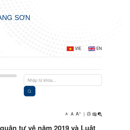
LẠNG SƠN
VIE
EN
+
A
A
|
-
A
quân tự vệ năm 2019 và Luật