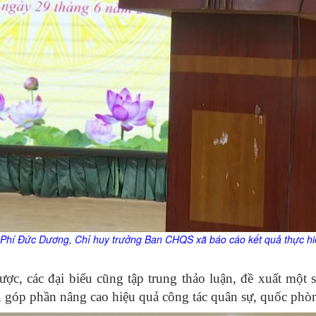
 Phí Đức Dương, Chỉ huy trưởng Ban CHQS xã báo cáo kết quả thực hiệ
ợc, các đại biểu cũng tập trung thảo luận, đề xuất một
, góp phần nâng cao hiệu quả công tác quân sự, quốc phò