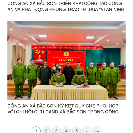
CÔNG AN XÃ BẮC SƠN TRIỂN KHAI CÔNG TÁC CÔNG
AN VÀ PHÁT ĐỘNG PHONG TRÀO THI ĐUA “VÌ AN NINH
TỔ QUỐC” NĂM 2026
CÔNG AN XÃ BẮC SƠN KÝ KẾT QUY CHẾ PHỐI HỢP
VỚI CHI HỘI CỰU CAND XÃ BẮC SƠN TRONG CÔNG
TÁC ĐẢM BẢO ANTT VÀ XÂY DỰNG LỰC LƯỢNG CAND
TRÊN ĐỊA BÀN XÃ BẮC SƠN
1
2
3
4
5
»
»»