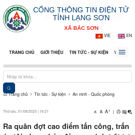
CỔNG THÔNG TIN ĐIỆN TỬ
TỈNH LẠNG SƠN
XÃ BẮC SƠN
VIE
EN
TRANG CHỦ
GIỚI THIỆU
TIN TỨC - SỰ KIỆN
VĂN BẢN 
Toggle
naviga
Trang chủ
Tin tức - Sự kiện
An ninh - Quốc phòng
+
A
Thứ sáu, 01/08/2025
|
16:21
A
|
-
A
Ra quân đợt cao điểm tấn công, trấn