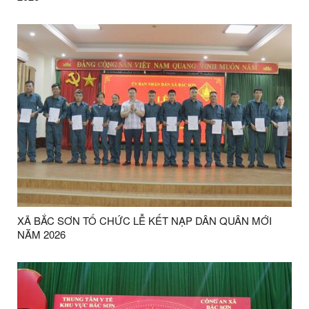
XÃ BẮC SƠN TỔ CHỨC LỄ KẾT NẠP DÂN QUÂN MỚI
NĂM 2026