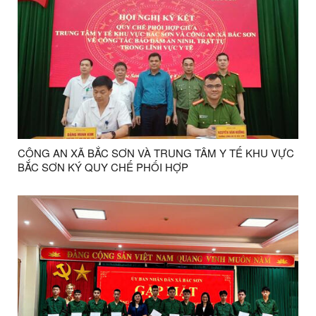
CÔNG AN XÃ BẮC SƠN VÀ TRUNG TÂM Y TẾ KHU VỰC
BẮC SƠN KÝ QUY CHẾ PHỐI HỢP