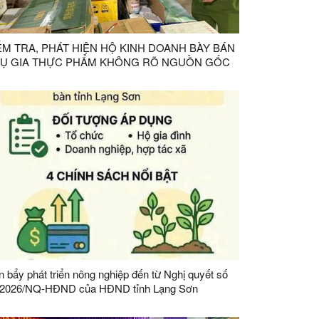
ỂM TRA, PHÁT HIỆN HỘ KINH DOANH BÀY BÁN
Ụ GIA THỰC PHẨM KHÔNG RÕ NGUỒN GỐC
 bẩy phát triển nông nghiệp đến từ Nghị quyết số
/2026/NQ-HĐND của HĐND tỉnh Lạng Sơn