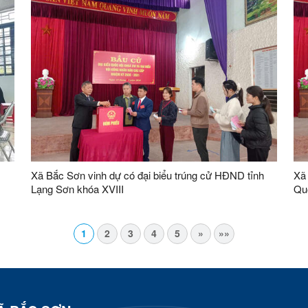
Xã Bắc Sơn vinh dự có đại biểu trúng cử HĐND tỉnh
Xã 
Lạng Sơn khóa XVIII
Qu
Sơn
kỳ
1
2
3
4
5
»
»»