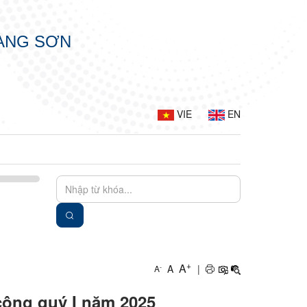
LẠNG SƠN
VIE
EN
+
A
A
|
-
A
 công quý I năm 2025