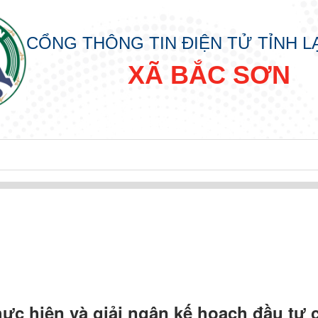
CỔNG THÔNG TIN ĐIỆN TỬ TỈNH 
XÃ BẮC SƠN
đồng nhân dân các cấp nhiệm kỳ 2026 - 2031
hực hiện và giải ngân kế hoạch đầu tư