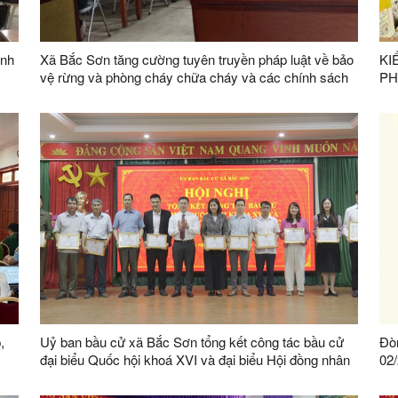
ánh
Xã Bắc Sơn tăng cường tuyên truyền pháp luật về bảo
KI
vệ rừng và phòng cháy chữa cháy và các chính sách
PH
hỗ trợ đầu tư vào nông nghiệp trên địa bàn tỉnh
,
Uỷ ban bầu cử xã Bắc Sơn tổng kết công tác bầu cử
Đòn
đại biểu Quốc hội khoá XVI và đại biểu Hội đồng nhân
02
dân các cấp, nhiệm kỳ 2026 – 2031