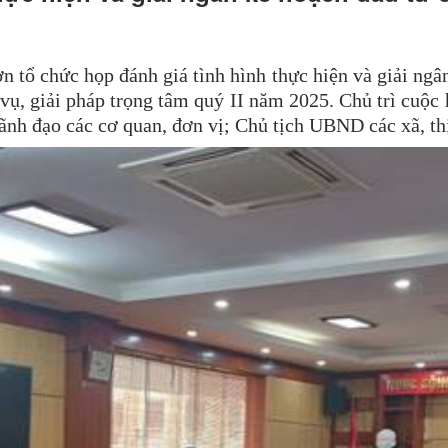
tổ chức họp đánh giá tình hình thực hiện và giải ngâ
vụ, giải pháp trọng tâm quý II năm 2025. Chủ trì cuộc
h đạo các cơ quan, đơn vị; Chủ tịch UBND các xã, thị