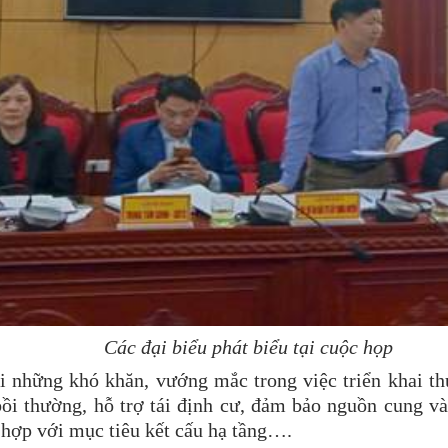
Các đại biểu phát biểu tại cuộc họp
ổi những khó khăn, vướng mắc trong việc triển khai t
bồi thường, hỗ trợ tái định cư, đảm bảo nguồn cung và 
ù hợp với mục tiêu kết cấu hạ tầng….