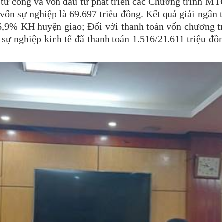
 tư công và vốn đầu tư phát triển các Chương trình M
ốn sự nghiệp là 69.697 triệu đồng. Kết quả giải ngân 
 6,9% KH huyện giao; Đối với thanh toán vốn chương 
 sự nghiệp kinh tế đã thanh toán 1.516/21.611 triệu đ