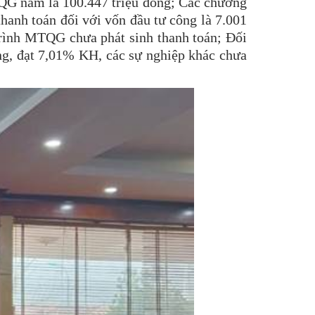
TQG năm là 100.447 triệu đồng; Các chương
thanh toán đối với vốn đầu tư công là 7.001
trình MTQG chưa phát sinh thanh toán; Đối
ồng, đạt 7,01% KH, các sự nghiệp khác chưa