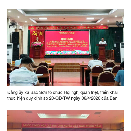
bàn xã
Đảng ủy xã Bắc Sơn tổ chức Hội nghị quán triệt, triển khai
thực hiện quy định số 20-QĐ/TW ngày 08/4/2026 của Ban
Chấp hành Trung ương; các văn bản mới của Ban Bí thư;
Quy chế số 07-QC/TU, ngày 14/5/2026 của Ban Thường vụ
Tỉnh ủy