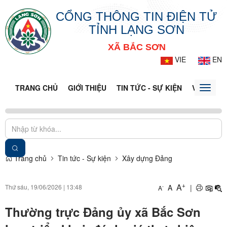
CỔNG THÔNG TIN ĐIỆN TỬ
TỈNH LẠNG SƠN
XÃ BẮC SƠN
VIE
EN
TRANG CHỦ
GIỚI THIỆU
TIN TỨC - SỰ KIỆN
VĂN BẢN 
Toggle
naviga
Trang chủ
Tin tức - Sự kiện
Xây dựng Đảng
+
A
Thứ sáu, 19/06/2026
|
13:48
A
|
-
A
Thường trực Đảng ủy xã Bắc Sơn