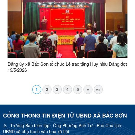
Đảng ủy xã Bắc Sơn tổ chức Lễ trao tặng Huy hiệu Đảng đợt
19/5/2026
1
2
3
4
5
»
»»
CỔNG THÔNG TIN ĐIỆN TỬ UBND XÃ BẮC SƠN
Trưởng Ban biên tập:
Ông Phương Anh Tư - Phó Chủ tịch
UBND xã phụ trách văn hoá xã hội