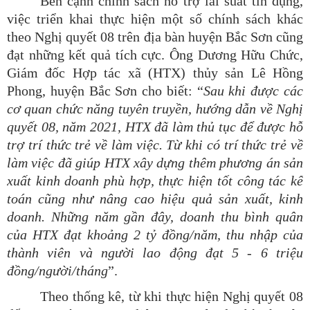
Bên cạnh chính sách hỗ trợ lãi suất tín dụng,
việc triển khai thực hiện một số chính sách khác
theo Nghị quyết 08 trên địa bàn huyện Bắc Sơn cũng
đạt những kết quả tích cực. Ông Dương Hữu Chức,
Giám đốc Hợp tác xã (HTX) thủy sản Lê Hồng
Phong, huyện Bắc Sơn cho biết: “
Sau
khi được các
cơ quan chức năng tuyên truyền, hướng dẫn về Nghị
quyết 08, năm 2021, HTX đã làm thủ tục để được hỗ
trợ trí thức trẻ về làm việc. Từ khi có trí thức trẻ về
làm việc đã giúp HTX xây dựng thêm phương án sản
xuất kinh doanh phù hợp, thực hiện tốt công tác kế
toán cũng như nâng cao hiệu quả sản xuất, kinh
doanh. Những năm gần đây, doanh thu bình quân
của HTX đạt khoảng 2 tỷ đồng/năm, thu nhập của
thành viên và người lao động đạt 5 - 6 triệu
đồng/người/
tháng
”.
Theo thống kê, từ khi thực hiện Nghị quyết 08