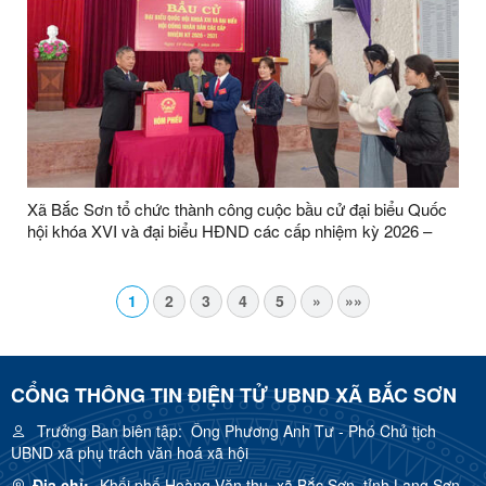
Xã Bắc Sơn tổ chức thành công cuộc bầu cử đại biểu Quốc
hội khóa XVI và đại biểu HĐND các cấp nhiệm kỳ 2026 –
2031
1
2
3
4
5
»
»»
CỔNG THÔNG TIN ĐIỆN TỬ UBND XÃ BẮC SƠN
Trưởng Ban biên tập:
Ông Phương Anh Tư - Phó Chủ tịch
UBND xã phụ trách văn hoá xã hội
Địa chỉ:
Khối phố Hoàng Văn thụ, xã Bắc Sơn, tỉnh Lạng Sơn