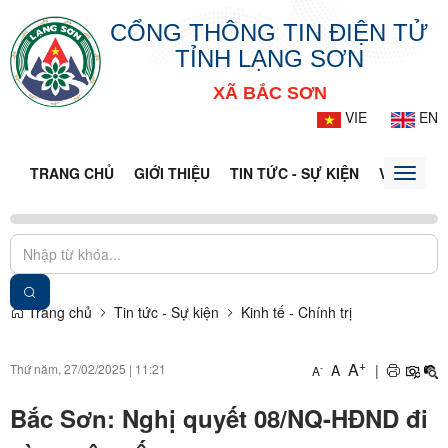
CỔNG THÔNG TIN ĐIỆN TỬ
TỈNH LẠNG SƠN
XÃ BẮC SƠN
VIE
EN
TRANG CHỦ
GIỚI THIỆU
TIN TỨC - SỰ KIỆN
VĂN BẢN 
Toggle
naviga
Trang chủ
Tin tức - Sự kiện
Kinh tế - Chính trị
+
A
Thứ năm, 27/02/2025
|
11:21
A
|
-
A
Bắc Sơn: Nghị quyết 08/NQ-HĐND đi