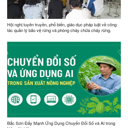
Hội nghị tuyên truyền, phổ biến, giáo dục pháp luật về công
tác quản lý bảo vệ rừng và phòng cháy chữa cháy rừng.
Bắc Sơn Đẩy Mạnh Ứng Dụng Chuyển Đổi Số và AI trong