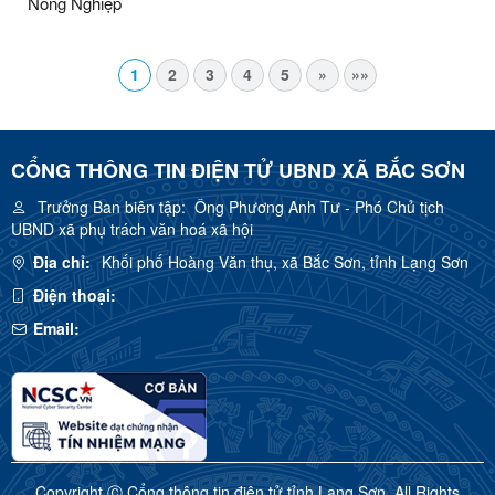
Nông Nghiệp
1
2
3
4
5
»
»»
CỔNG THÔNG TIN ĐIỆN TỬ UBND XÃ BẮC SƠN
Trưởng Ban biên tập:
Ông Phương Anh Tư - Phó Chủ tịch
UBND xã phụ trách văn hoá xã hội
Địa chỉ:
Khối phố Hoàng Văn thụ, xã Bắc Sơn, tỉnh Lạng Sơn
Điện thoại:
Email:
Copyright Ⓒ Cổng thông tin điện tử tỉnh Lạng Sơn. All Rights