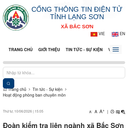
CỔNG THÔNG TIN ĐIỆN TỬ
TỈNH LẠNG SƠN
XÃ BẮC SƠN
VIE
EN
TRANG CHỦ
GIỚI THIỆU
TIN TỨC - SỰ KIỆN
VĂN BẢN 
Toggle
naviga
Trang chủ
Tin tức - Sự kiện
Hoạt động phòng ban chuyên môn
+
A
Thứ tư, 10/06/2026
|
15:05
A
|
-
A
Đoàn kiểm tra liên ngành xã Bắc Sơn