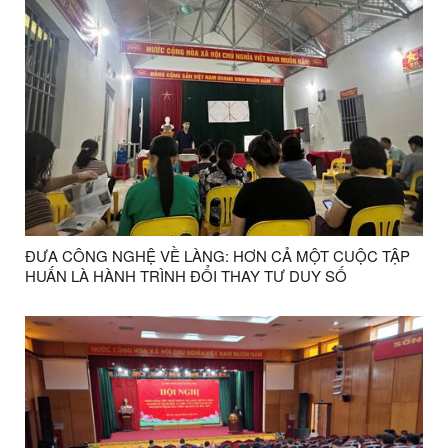
ĐƯA CÔNG NGHỆ VỀ LÀNG: HƠN CẢ MỘT CUỘC TẬP
HUẤN LÀ HÀNH TRÌNH ĐỔI THAY TƯ DUY SỐ