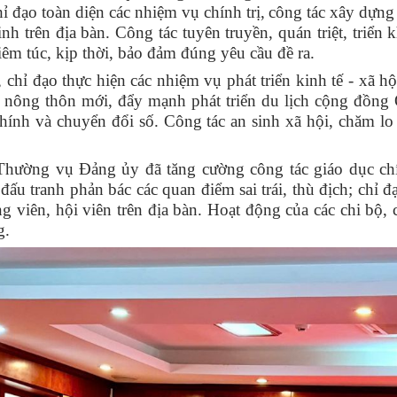
 đạo toàn diện các nhiệm vụ chính trị,
công tác xây dựng
h trên địa bàn. Công tác tuyên truyền, quán triệt, triển kh
êm túc, kịp thời
,
bảo đảm đúng yêu cầu đề ra.
,
chỉ đạo thực hiện các nhiệm vụ phát triển kinh tế - xã hộ
 nông thôn mới, đẩy mạnh phát triển du lịch cộng đồng
chính và chuyển đổi số. Công tác an sinh xã hội, chăm 
hường vụ Đảng ủy đã tăng cường công tác giáo dục chí
đấu tranh phản bác các quan điểm sai trái, thù địch; chỉ 
g viên, hội viên trên địa bàn. Hoạt động của các chi bộ, 
g.