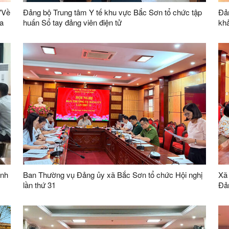
"Về
Đảng bộ Trung tâm Y tế khu vực Bắc Sơn tổ chức tập
Đản
ia
huấn Sổ tay đảng viên điện tử
khả
củ
ánh
Ban Thường vụ Đảng ủy xã Bắc Sơn tổ chức Hội nghị
Xã 
lần thứ 31
Đản
Tru