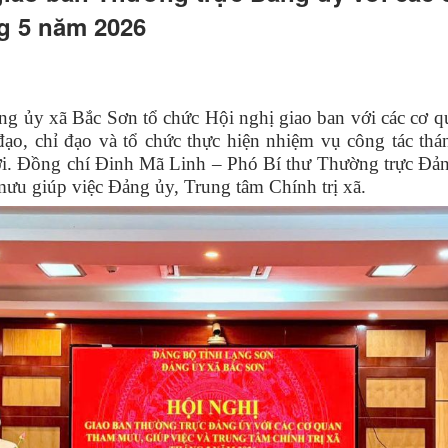
ng 5 năm 2026
g ủy xã Bắc Sơn tổ chức Hội nghị giao ban với các cơ 
đạo, chỉ đạo và tổ chức thực hiện nhiệm vụ công tác th
ới.
Đ
ồng chí Đinh Mã Linh – Phó Bí thư Thường trực Đả
ưu giúp việc Đảng ủy,
Trung tâm Chính trị
xã.