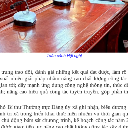
Toàn cảnh Hội nghị
ập trung trao đổi, đánh giá những kết quả đạt được, làm 
xuất nhiều giải pháp nhằm nâng cao chất lượng công tá
gian tới; đẩy mạnh ứng dụng công nghệ thông tin, thúc đ
ính; nâng cao hiệu quả công tác tuyên truyền, góp phần 
 Phó Bí thư Thường trực Đảng ủy xã ghi nhận, biểu dương 
 trị xã trong triển khai thực hiện nhiệm vụ thời gian qu
m, chủ động bám sát chương trình, kế hoạch công tác nă
ụ được giao; tiếp tục nâng cao chất lượng công tác xây dựn