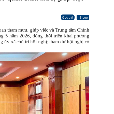
Đọc bài
Lưu
quan tham mưu, giúp việc và Trung tâm Chính
áng 5 năm 2026, đồng thời triển khai phương
ng ủy xã
chủ trì hội nghị
;
t
ham dự hội nghị có