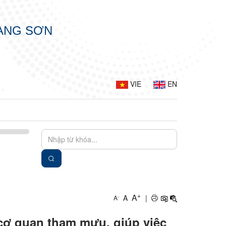
LẠNG SƠN
VIE
EN
+
A
A
|
-
A
cơ quan tham mưu, giúp việc