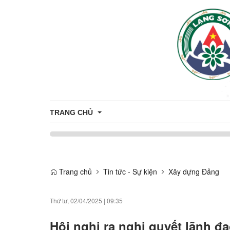
TRANG CHỦ
Bầu cử Đại biểu Quốc hội khóa XVI và Đại biểu Hội 
Trang chủ
Tin tức - Sự kiện
Xây dựng Đảng
Thứ tư, 02/04/2025
|
09:35
Hội nghị ra nghị quyết lãnh đ