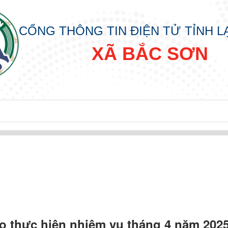
CỔNG THÔNG TIN ĐIỆN TỬ TỈNH 
XÃ BẮC SƠN
đồng nhân dân các cấp nhiệm kỳ 2026 - 2031
ạo thực hiện nhiệm vụ tháng 4 năm 202