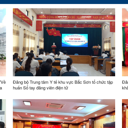
"Về
Đảng bộ Trung tâm Y tế khu vực Bắc Sơn tổ chức tập
Đản
ia
huấn Sổ tay đảng viên điện tử
khả
củ