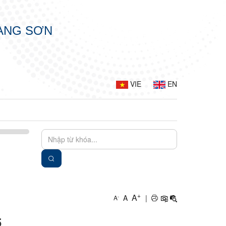
LẠNG SƠN
VIE
EN
+
A
A
|
-
A
5