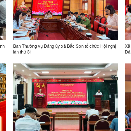
ánh
Ban Thường vụ Đảng ủy xã Bắc Sơn tổ chức Hội nghị
Xã 
lần thứ 31
Đản
Tru