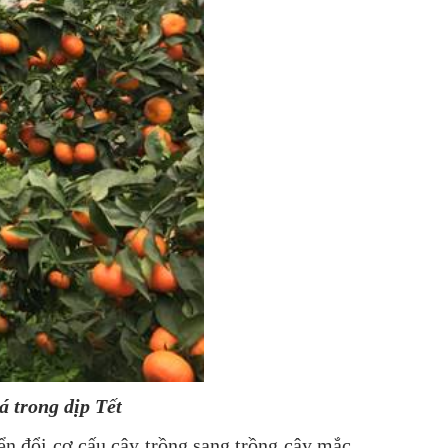
 trong dịp Tết
đổi cơ cấu cây trồng sang trồng cây mắc