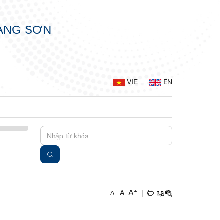
LẠNG SƠN
VIE
EN
+
A
A
|
-
A