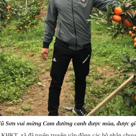
ũ Sơn vui mừng Cam đường canh được mùa, được giá
T, xã đã tuyên truyền vận động các hộ nhân chuyển 