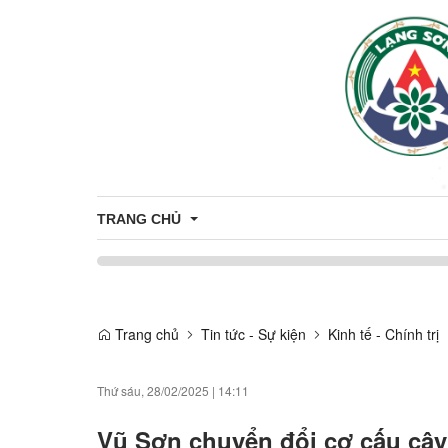
TRANG CHỦ
Bầu cử Đại biểu Quốc hội khóa XVI và Đại biểu Hội 
Trang chủ
Tin tức - Sự kiện
Kinh tế - Chính trị
Thứ sáu, 28/02/2025
|
14:11
Vũ Sơn chuyển đổi cơ cấu cây t