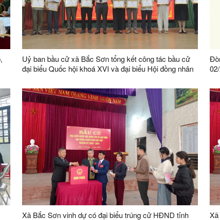
,
Uỷ ban bầu cử xã Bắc Sơn tổng kết công tác bầu cử
Đòn
đại biểu Quốc hội khoá XVI và đại biểu Hội đồng nhân
02
dân các cấp, nhiệm kỳ 2026 – 2031
Xã Bắc Sơn vinh dự có đại biểu trúng cử HĐND tỉnh
Xã 