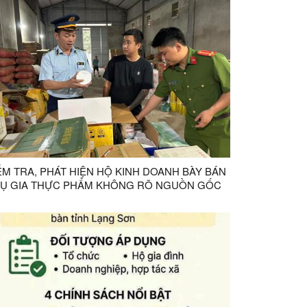
ỂM TRA, PHÁT HIỆN HỘ KINH DOANH BÀY BÁN
Ụ GIA THỰC PHẨM KHÔNG RÕ NGUỒN GỐC