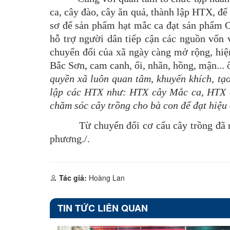
ca, cây đào, cây ăn quả, thành lập HTX, để
sơ để sản phẩm hạt mắc ca đạt sản phẩm OC
hỗ trợ người dân tiếp cận các nguồn vốn 
chuyển đổi của xã ngày càng mở rộng, hiệ
Bắc Sơn, cam canh, ổi, nhãn, hồng, mận..
quyền xã luôn quan tâm, khuyến khích, tạo
lập các HTX như: HTX cây Mắc ca, HTX câ
chăm sóc cây trồng cho bà con để đạt hiệu
Từ chuyển đổi cơ cấu cây trồng đã mang 
phương./.
Tác giả:
Hoàng Lan
TIN TỨC LIÊN QUAN