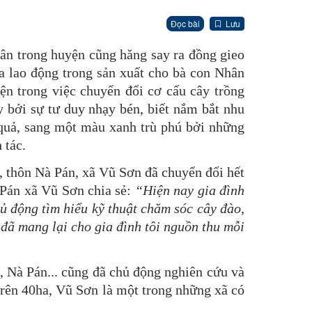
Đọc bài
Lưu
 trong huyện cũng hăng say ra đồng gieo
ua lao động trong sản xuất cho bà con Nhân
ện trong việc chuyển đổi cơ cấu cây trồng
 bởi sự tư duy nhạy bén, biết nắm bắt nhu
 quả, sang một màu xanh trù phú bởi những
 tác.
thôn Nà Pán, xã Vũ Sơn đã chuyển đổi hết
 Pán xã Vũ Sơn chia sẻ:
“Hiện nay gia đình
chủ động tìm hiểu kỹ thuật chăm sóc cây đào,
o đã mang lại cho gia đình tôi nguồn thu mỗi
Nà Pán... cũng đã chủ động nghiên cứu và
 trên 40ha, Vũ Sơn là một trong những xã có