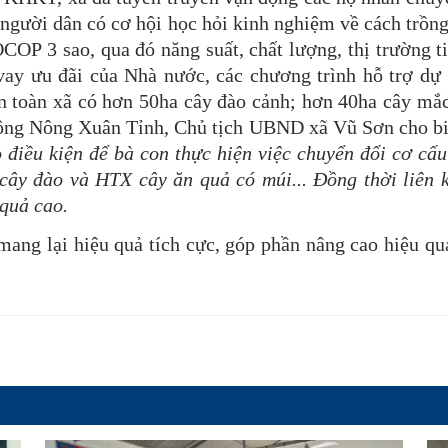
 người dân có cơ hội học hỏi kinh nghiệm về cách trồn
OP 3 sao, qua đó năng suất, chất lượng, thị trường t
vay ưu đãi của Nhà nước, các chương trình hỗ trợ dự á
n toàn xã có hơn 50ha cây đào cảnh; hơn 40ha cây mắc
. ông Nông Xuân Tỉnh, Chủ tịch UBND xã Vũ Sơn cho b
 điều kiện để bà con thực hiện việc chuyển đổi cơ cấu 
y đào và HTX cây ăn quả có múi... Đồng thời liên kế
 quả cao.
lại hiệu quả tích cực, góp phần nâng cao hiệu quả