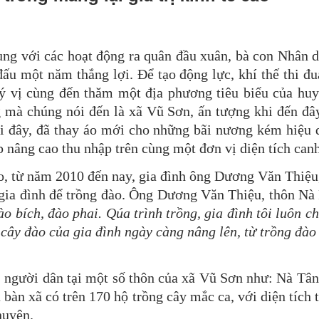
i các hoạt động ra quân đầu xuân, bà con Nhân dân
ấu một năm thắng lợi. Để tạo động lực, khí thế thi đ
ý vị cùng đến thăm một địa phương tiêu biểu của huy
g mà chúng nói đến là xã Vũ Sơn, ấn tượng khi đến đây
ơi đây, đã thay áo mới cho những bãi nương kém hiệu
p nâng cao thu nhập trên cùng một đơn vị diện tích canh
từ năm 2010 đến nay, gia đình ông Dương Văn Thiệu, 
 gia đình để trồng đào. Ông Dương Văn Thiệu, thôn Nà
ào bích, đào phai. Qúa trình trồng, gia đình tôi luôn 
ị cây đào của gia đình ngày càng nâng lên, từ trồng đà
ời dân tại một số thôn của xã Vũ Sơn như: Nà Tân, 
 bàn xã có trên 170 hộ trồng cây mắc ca, với diện tích
huyện.