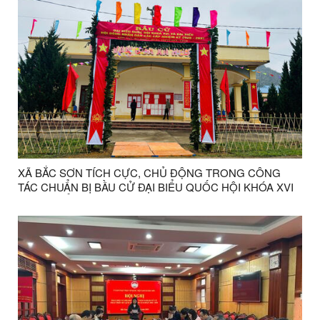
XÃ BẮC SƠN TÍCH CỰC, CHỦ ĐỘNG TRONG CÔNG
TÁC CHUẨN BỊ BẦU CỬ ĐẠI BIỂU QUỐC HỘI KHÓA XVI
VÀ ĐẠI BIỂU HĐND CÁC CẤP NHIỆM KỲ 2026 - 2031