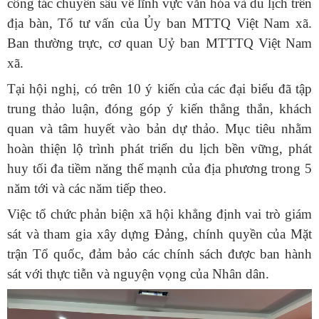
công tác chuyên sâu về lĩnh vực văn hóa và du lịch trên
địa bàn, Tổ tư vấn của Ủy ban MTTQ Việt Nam xã.
Ban thường trực, cơ quan Uỷ ban MTTTQ Việt Nam
xã.
Tại hội nghị, có trên 10 ý kiến của các đại biểu đã tập
trung thảo luận, đóng góp ý kiến thẳng thắn, khách
quan và tâm huyết vào bản dự thảo. Mục tiêu nhằm
hoàn thiện lộ trình phát triển du lịch bền vững, phát
huy tối đa tiềm năng thế mạnh của địa phương trong 5
năm tới và các năm tiếp theo.
Việc tổ chức phản biện xã hội khẳng định vai trò giám
sát và tham gia xây dựng Đảng, chính quyền của Mặt
trận Tổ quốc, đảm bảo các chính sách được ban hành
sát với thực tiễn và nguyện vọng của Nhân dân.