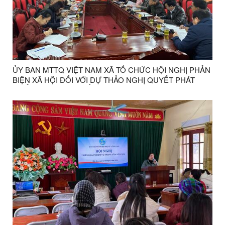
ỦY BAN MTTQ VIỆT NAM XÃ TỔ CHỨC HỘI NGHỊ PHẢN
BIỆN XÃ HỘI ĐỐI VỚI DỰ THẢO NGHỊ QUYẾT PHÁT
TRIỂN DU LỊCH XÃ BẮC SƠN GIAI ĐOẠN 2026 – 2030