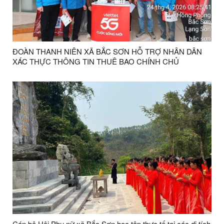
ĐOÀN THANH NIÊN XÃ BẮC SƠN HỖ TRỢ NHÂN DÂN
XÁC THỰC THÔNG TIN THUÊ BAO CHÍNH CHỦ
Cán bộ Hội Phụ nữ xã Bắc Sơn học tập thực tế tại các di tích