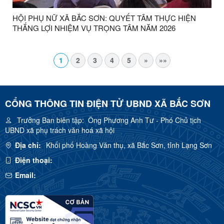
HỘI PHỤ NỮ XÃ BẮC SƠN: QUYẾT TÂM THỰC HIỆN
THẮNG LỢI NHIỆM VỤ TRỌNG TÂM NĂM 2026
1
2
3
4
5
»
»»
CỔNG THÔNG TIN ĐIỆN TỬ UBND XÃ BẮC SƠN
Trưởng Ban biên tập:
Ông Phương Anh Tư - Phó Chủ tịch
UBND xã phụ trách văn hoá xã hội
Địa chỉ:
Khối phố Hoàng Văn thụ, xã Bắc Sơn, tỉnh Lạng Sơn
Điện thoại:
Email: