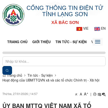
CỔNG THÔNG TIN ĐIỆN TỬ
TỈNH LẠNG SƠN
XÃ BẮC SƠN
VIE
EN
TRANG CHỦ
GIỚI THIỆU
TIN TỨC - SỰ KIỆN
VĂN BẢN 
Toggle
naviga
Trang chủ
Tin tức - Sự kiện
Hoạt động của UBMTTQVN xã và các tổ chức Chính trị - Xã hội
+
A
Thứ ba, 27/01/2026
|
14:57
A
|
-
A
ỦY BAN MTTQ VIỆT NAM XÃ TỔ