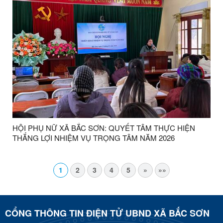
HỘI PHỤ NỮ XÃ BẮC SƠN: QUYẾT TÂM THỰC HIỆN
THẮNG LỢI NHIỆM VỤ TRỌNG TÂM NĂM 2026
1
2
3
4
5
»
»»
CỔNG THÔNG TIN ĐIỆN TỬ UBND XÃ BẮC SƠN