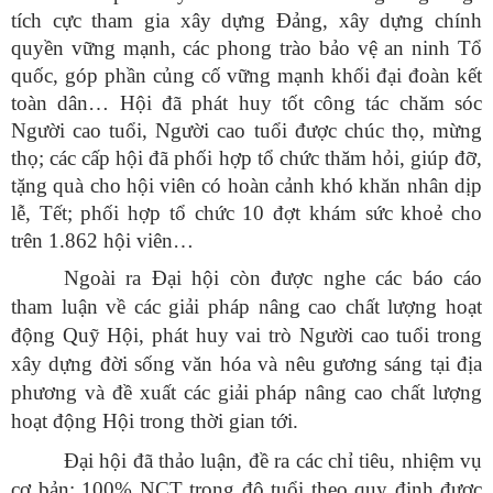
tích cực tham gia xây dựng Đảng, xây dựng chính
quyền vững mạnh, các phong trào bảo vệ an ninh Tổ
quốc, góp phần củng cố vững mạnh khối đại đoàn kết
toàn dân… Hội đã phát huy tốt công tác chăm sóc
Người cao tuổi, Người cao tuổi được chúc thọ, mừng
thọ; các cấp hội đã phối hợp tổ chức thăm hỏi, giúp đỡ,
tặng quà cho hội viên có hoàn cảnh khó khăn nhân dịp
lễ, Tết; phối hợp tổ chức 10 đợt khám sức khoẻ cho
trên 1.862 hội viên…
Ngoài ra Đại hội còn được nghe các báo cáo
tham luận về các giải pháp nâng cao chất lượng hoạt
động Quỹ Hội, phát huy vai trò Người cao tuổi trong
xây dựng đời sống văn hóa và nêu gương sáng tại địa
phương và đề xuất các giải pháp nâng cao chất lượng
hoạt động Hội trong thời gian tới.
Đại hội đã thảo luận, đề ra
các chỉ tiêu, nhiệm vụ
cơ bản: 100% NCT trong độ tuổi theo quy định được