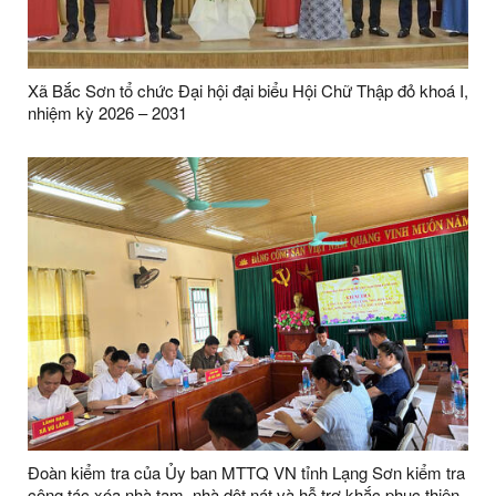
Xã Bắc Sơn tổ chức Đại hội đại biểu Hội Chữ Thập đỏ khoá I,
nhiệm kỳ 2026 – 2031
Đoàn kiểm tra của Ủy ban MTTQ VN tỉnh Lạng Sơn kiểm tra
công tác xóa nhà tạm, nhà dột nát và hỗ trợ khắc phục thiên