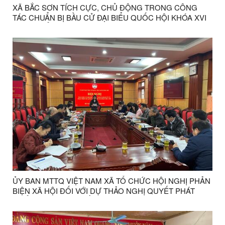
XÃ BẮC SƠN TÍCH CỰC, CHỦ ĐỘNG TRONG CÔNG
TÁC CHUẨN BỊ BẦU CỬ ĐẠI BIỂU QUỐC HỘI KHÓA XVI
VÀ ĐẠI BIỂU HĐND CÁC CẤP NHIỆM KỲ 2026 - 2031
ỦY BAN MTTQ VIỆT NAM XÃ TỔ CHỨC HỘI NGHỊ PHẢN
BIỆN XÃ HỘI ĐỐI VỚI DỰ THẢO NGHỊ QUYẾT PHÁT
TRIỂN DU LỊCH XÃ BẮC SƠN GIAI ĐOẠN 2026 – 2030