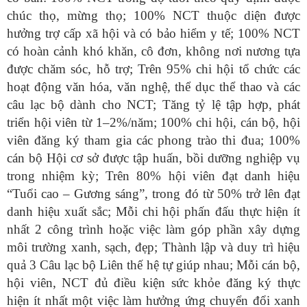
chúc thọ, mừng thọ; 100% NCT thuộc diện được
hưởng trợ cấp xã hội và có bảo hiểm y tế; 100% NCT
có hoàn cảnh khó khăn, cô đơn, không nơi nương tựa
được chăm sóc, hỗ trợ; Trên 95% chi hội tổ chức các
hoạt động văn hóa, văn nghệ, thể dục thể thao và các
câu lạc bộ dành cho NCT; Tăng tỷ lệ tập hợp, phát
triển hội viên từ 1–2%/năm; 100% chi hội, cán bộ, hội
viên đăng ký tham gia các phong trào thi đua; 100%
cán bộ Hội cơ sở được tập huấn, bồi dưỡng nghiệp vụ
trong nhiệm kỳ; Trên 80% hội viên đạt danh hiệu
“Tuổi cao – Gương sáng”, trong đó từ 50% trở lên đạt
danh hiệu xuất sắc; Mỗi chi hội phấn đấu thực hiện ít
nhất 2 công trình hoặc việc làm góp phần xây dựng
môi trường xanh, sạch, đẹp; Thành lập và duy trì hiệu
quả 3 Câu lạc bộ Liên thế hệ tự giúp nhau; Mỗi cán bộ,
hội viên, NCT đủ điều kiện sức khỏe đăng ký thực
hiện ít nhất một việc làm hưởng ứng chuyển đổi xanh