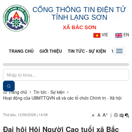
CỔNG THÔNG TIN ĐIỆN TỬ
TỈNH LẠNG SƠN
XÃ BẮC SƠN
VIE
EN
TRANG CHỦ
GIỚI THIỆU
TIN TỨC - SỰ KIỆN
VĂN BẢN 
Toggle
naviga
Trang chủ
Tin tức - Sự kiện
Hoạt động của UBMTTQVN xã và các tổ chức Chính trị - Xã hội
+
A
Thứ sáu, 12/06/2026
|
14:08
A
|
-
A
Đại hội Hội Người Cao tuổi xã Bắc