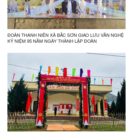
ĐOÀN THANH NIÊN XÃ BẮC SƠN GIAO LƯU VĂN NGHỆ
KỶ NIỆM 95 NĂM NGÀY THÀNH LẬP ĐOÀN