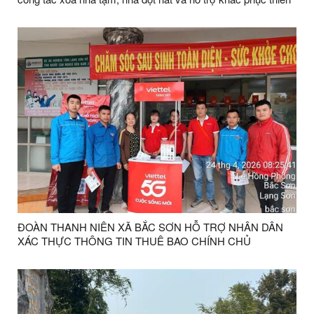
tai tại xã Bắc Sơn
ĐOÀN THANH NIÊN XÃ BẮC SƠN HỖ TRỢ NHÂN DÂN
XÁC THỰC THÔNG TIN THUÊ BAO CHÍNH CHỦ