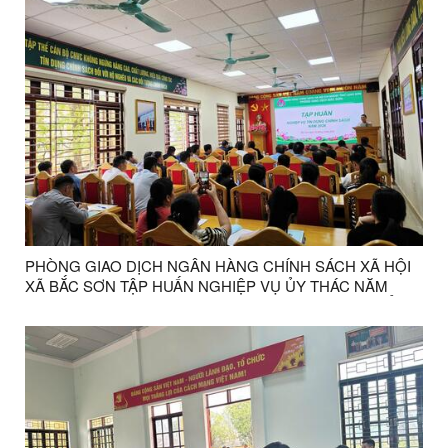
PHÒNG GIAO DỊCH NGÂN HÀNG CHÍNH SÁCH XÃ HỘI
XÃ BẮC SƠN TẬP HUẤN NGHIỆP VỤ ỦY THÁC NĂM
2026 CHO CÁC TRƯỞNG THÔN VÀ BAN QUẢN LÝ TỔ
TIẾT KIỆM VÀ VAY VỐN