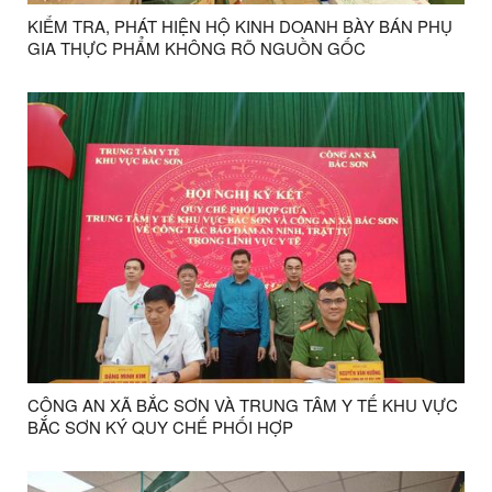
KIỂM TRA, PHÁT HIỆN HỘ KINH DOANH BÀY BÁN PHỤ
GIA THỰC PHẨM KHÔNG RÕ NGUỒN GỐC
CÔNG AN XÃ BẮC SƠN VÀ TRUNG TÂM Y TẾ KHU VỰC
BẮC SƠN KÝ QUY CHẾ PHỐI HỢP