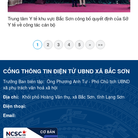
Trung tâm Y tế khu vực Bắc Sơn công bố quyết định của Sở
Y tế về công tác cán bộ
1
2
3
4
5
»
»»
CỔNG THÔNG TIN ĐIỆN TỬ UBND XÃ BẮC SƠN
Trưởng Ban biên tập:
Ông Phương Anh Tư - Phó Chủ tịch UBND
xã phụ trách văn hoá xã hội
Địa chỉ:
Khối phố Hoàng Văn thụ, xã Bắc Sơn, tỉnh Lạng Sơn
Điện thoại:
Email: