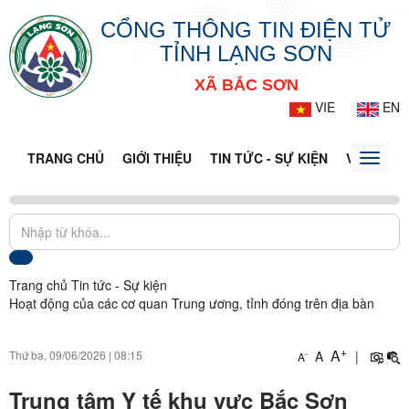
CỔNG THÔNG TIN ĐIỆN TỬ
TỈNH LẠNG SƠN
XÃ BẮC SƠN
VIE
EN
TRANG CHỦ
GIỚI THIỆU
TIN TỨC - SỰ KIỆN
VĂN BẢN 
Toggle
naviga
Trang chủ
Tin tức - Sự kiện
Hoạt động của các cơ quan Trung ương, tỉnh đóng trên địa bàn
+
A
Thứ ba, 09/06/2026
|
08:15
A
|
-
A
Trung tâm Y tế khu vực Bắc Sơn