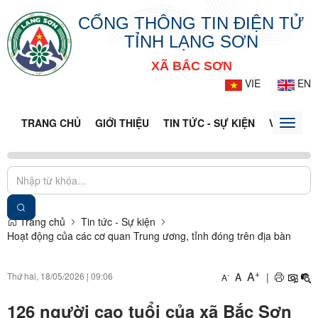
CỔNG THÔNG TIN ĐIỆN TỬ
TỈNH LẠNG SƠN
XÃ BẮC SƠN
VIE
EN
TRANG CHỦ
GIỚI THIỆU
TIN TỨC - SỰ KIỆN
VĂN BẢN 
Toggle
naviga
Trang chủ
Tin tức - Sự kiện
Hoạt động của các cơ quan Trung ương, tỉnh đóng trên địa bàn
+
A
Thứ hai, 18/05/2026
|
09:06
A
|
-
A
126 người cao tuổi của xã Bắc Sơn