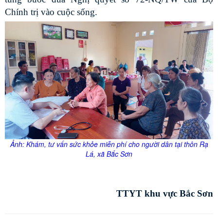
Chính trị vào cuộc sống.
Ảnh: Khám, tư vấn sức
khỏe
miễn phí cho người dân tại thôn Rạ
Lá, xã Bắc Sơn
TTYT khu vực Bắc Sơn