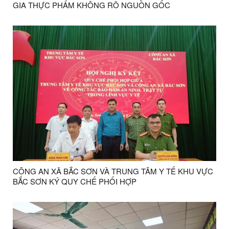
GIA THỰC PHẨM KHÔNG RÕ NGUỒN GỐC
CÔNG AN XÃ BẮC SƠN VÀ TRUNG TÂM Y TẾ KHU VỰC
BẮC SƠN KÝ QUY CHẾ PHỐI HỢP