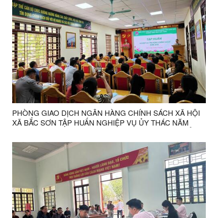
PHÒNG GIAO DỊCH NGÂN HÀNG CHÍNH SÁCH XÃ HỘI
XÃ BẮC SƠN TẬP HUẤN NGHIỆP VỤ ỦY THÁC NĂM
2026 CHO CÁC TRƯỞNG THÔN VÀ BAN QUẢN LÝ TỔ
TIẾT KIỆM VÀ VAY VỐN