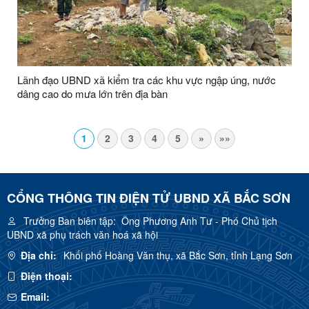
Lãnh đạo UBND xã kiểm tra các khu vực ngập úng, nước
dâng cao do mưa lớn trên địa bàn
1
2
3
4
5
»
»»
CỔNG THÔNG TIN ĐIỆN TỬ UBND XÃ BẮC SƠN
Trưởng Ban biên tập:
Ông Phương Anh Tư - Phó Chủ tịch
UBND xã phụ trách văn hoá xã hội
Địa chỉ:
Khối phố Hoàng Văn thụ, xã Bắc Sơn, tỉnh Lạng Sơn
Điện thoại:
Email: