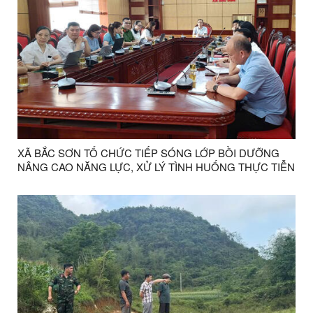
XÃ BẮC SƠN TỔ CHỨC TIẾP SÓNG LỚP BỒI DƯỠNG
NÂNG CAO NĂNG LỰC, XỬ LÝ TÌNH HUỐNG THỰC TIỄN
CHO ĐỘI NGŨ CÁN BỘ CƠ SỞ