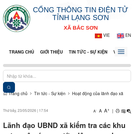
CỔNG THÔNG TIN ĐIỆN TỬ
TỈNH LẠNG SƠN
XÃ BẮC SƠN
VIE
EN
TRANG CHỦ
GIỚI THIỆU
TIN TỨC - SỰ KIỆN
VĂN BẢN 
Toggle
naviga
Trang chủ
Tin tức - Sự kiện
Hoạt động của lãnh đạo xã
+
A
Thứ bảy, 23/05/2026
|
17:54
A
|
-
A
Lãnh đạo UBND xã kiểm tra các khu