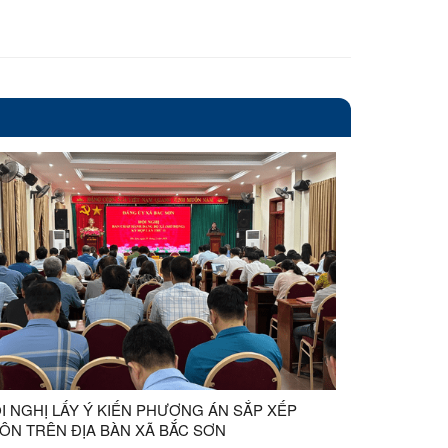
I NGHỊ LẤY Ý KIẾN PHƯƠNG ÁN SẮP XẾP
ÔN TRÊN ĐỊA BÀN XÃ BẮC SƠN