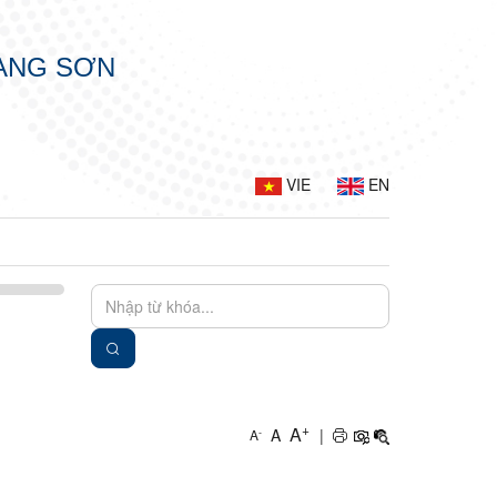
LẠNG SƠN
VIE
EN
+
A
A
|
-
A