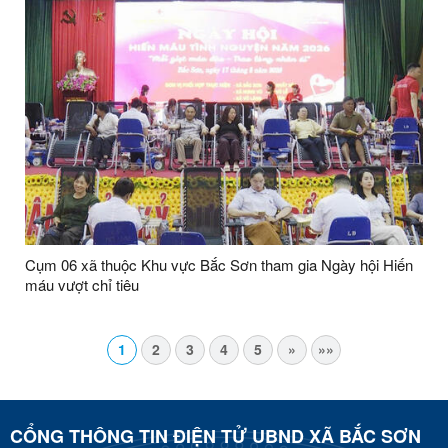
Cụm 06 xã thuộc Khu vực Bắc Sơn tham gia Ngày hội Hiến
máu vượt chỉ tiêu
1
2
3
4
5
»
»»
CỔNG THÔNG TIN ĐIỆN TỬ UBND XÃ BẮC SƠN