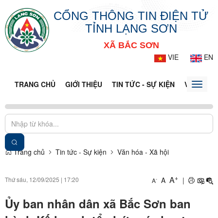
CỔNG THÔNG TIN ĐIỆN TỬ
TỈNH LẠNG SƠN
XÃ BẮC SƠN
VIE
EN
TRANG CHỦ
GIỚI THIỆU
TIN TỨC - SỰ KIỆN
VĂN BẢN 
Toggle
naviga
Trang chủ
Tin tức - Sự kiện
Văn hóa - Xã hội
+
A
Thứ sáu, 12/09/2025
|
17:20
A
|
-
A
Ủy ban nhân dân xã Bắc Sơn ban