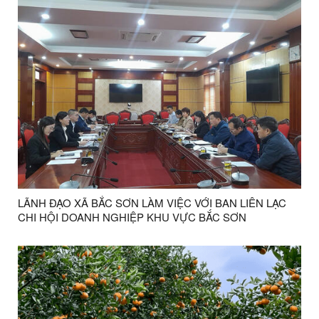
LÃNH ĐẠO XÃ BẮC SƠN LÀM VIỆC VỚI BAN LIÊN LẠC
CHI HỘI DOANH NGHIỆP KHU VỰC BẮC SƠN