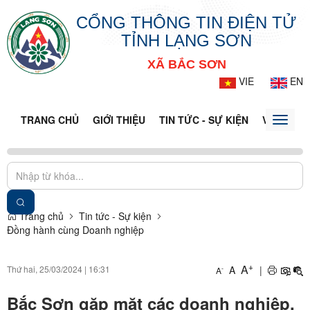
CỔNG THÔNG TIN ĐIỆN TỬ
TỈNH LẠNG SƠN
XÃ BẮC SƠN
VIE
EN
TRANG CHỦ
GIỚI THIỆU
TIN TỨC - SỰ KIỆN
VĂN BẢN 
Toggle
naviga
Trang chủ
Tin tức - Sự kiện
Đồng hành cùng Doanh nghiệp
+
A
Thứ hai, 25/03/2024
|
16:31
A
|
-
A
Bắc Sơn gặp mặt các doanh nghiệp,