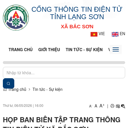
CỔNG THÔNG TIN ĐIỆN TỬ
TỈNH LẠNG SƠN
XÃ BẮC SƠN
VIE
EN
TRANG CHỦ
GIỚI THIỆU
TIN TỨC - SỰ KIỆN
VĂN BẢN 
Toggle
naviga
Trang chủ
Tin tức - Sự kiện
+
A
Thứ tư, 06/05/2026
|
16:00
A
|
-
A
HỌP BAN BIÊN TẬP TRANG THÔNG