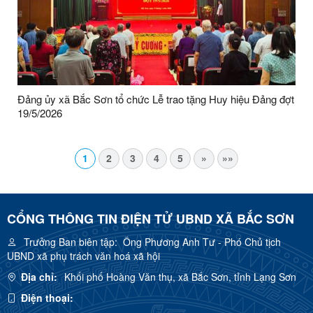
Đảng ủy xã Bắc Sơn tổ chức Lễ trao tặng Huy hiệu Đảng đợt
19/5/2026
1
2
3
4
5
»
»»
CỔNG THÔNG TIN ĐIỆN TỬ UBND XÃ BẮC SƠN
Trưởng Ban biên tập:
Ông Phương Anh Tư - Phó Chủ tịch
UBND xã phụ trách văn hoá xã hội
Địa chỉ:
Khối phố Hoàng Văn thụ, xã Bắc Sơn, tỉnh Lạng Sơn
Điện thoại: