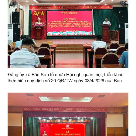
Đảng ủy xã Bắc Sơn tổ chức Hội nghị quán triệt, triển khai
thực hiện quy định số 20-QĐ/TW ngày 08/4/2026 của Ban
Chấp hành Trung ương; các văn bản mới của Ban Bí thư;
Quy chế số 07-QC/TU, ngày 14/5/2026 của Ban Thường vụ
Tỉnh ủy