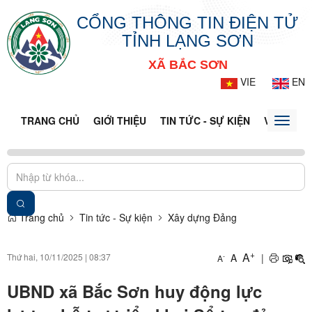
CỔNG THÔNG TIN ĐIỆN TỬ
TỈNH LẠNG SƠN
XÃ BẮC SƠN
VIE
EN
TRANG CHỦ
GIỚI THIỆU
TIN TỨC - SỰ KIỆN
VĂN BẢN 
Toggle
naviga
Trang chủ
Tin tức - Sự kiện
Xây dựng Đảng
+
A
Thứ hai, 10/11/2025
|
08:37
A
|
-
A
UBND xã Bắc Sơn huy động lực