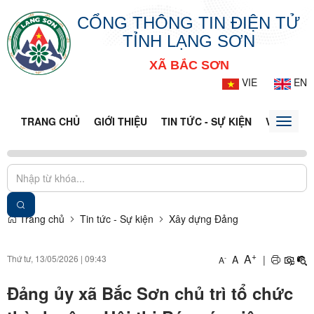
CỔNG THÔNG TIN ĐIỆN TỬ
TỈNH LẠNG SƠN
XÃ BẮC SƠN
VIE
EN
TRANG CHỦ
GIỚI THIỆU
TIN TỨC - SỰ KIỆN
VĂN BẢN 
Toggle
naviga
Trang chủ
Tin tức - Sự kiện
Xây dựng Đảng
+
A
Thứ tư, 13/05/2026
|
09:43
A
|
-
A
Đảng ủy xã Bắc Sơn chủ trì tổ chức