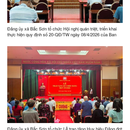
Đảng ủy xã Bắc Sơn tổ chức Hội nghị quán triệt, triển khai
thực hiện quy định số 20-QĐ/TW ngày 08/4/2026 của Ban
Chấp hành Trung ương; các văn bản mới của Ban Bí thư;
Quy chế số 07-QC/TU, ngày 14/5/2026 của Ban Thường vụ
Tỉnh ủy
Đảng ủy xã Bắc Sơn tổ chức Lễ trao tặng Huy hiệu Đảng đợt