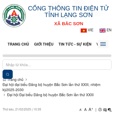
CỔNG THÔNG TIN ĐIỆN TỬ
TỈNH LẠNG SƠN
XÃ BẮC SƠN
VIE
EN
TRANG CHỦ
GIỚI THIỆU
TIN TỨC - SỰ KIỆN
VĂN BẢN 
Toggle
naviga
Trang chủ
Đại hội đại biểu Đảng bộ huyện Bắc Sơn lần thứ XXIII, nhiệm
kỳ2025-2030
Đại hội Đại biểu Đảng bộ huyện Bắc Sơn lần thứ XXIII
+
A
Thứ sáu, 21/02/2025
|
10:35
A
|
-
A