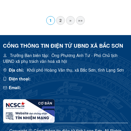
1
2
»
»»
CỔNG THÔNG TIN ĐIỆN TỬ UBND XÃ BẮC SƠN
Trưởng Ban biên tập:
Ông Phương Anh Tư - Phó Chủ tịch
UBND xã phụ trách văn hoá xã hội
Địa chỉ:
Khối phố Hoàng Văn thụ, xã Bắc Sơn, tỉnh Lạng Sơn
Điện thoại:
Email:
Copyright Ⓒ Cổng thông tin điện tử tỉnh Lạng Sơn. All Rights