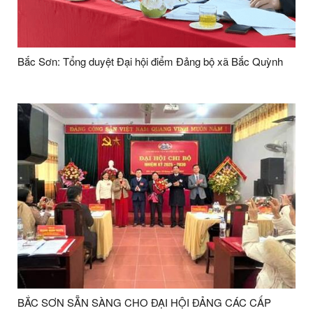
Bắc Sơn: Tổng duyệt Đại hội điểm Đảng bộ xã Bắc Quỳnh
BẮC SƠN SẴN SÀNG CHO ĐẠI HỘI ĐẢNG CÁC CẤP