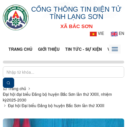
CỔNG THÔNG TIN ĐIỆN TỬ
TỈNH LẠNG SƠN
XÃ BẮC SƠN
VIE
EN
TRANG CHỦ
GIỚI THIỆU
TIN TỨC - SỰ KIỆN
VĂN BẢN 
Toggle
naviga
Trang chủ
Đại hội đại biểu Đảng bộ huyện Bắc Sơn lần thứ XXIII, nhiệm
kỳ2025-2030
Đại hội Đại biểu Đảng bộ huyện Bắc Sơn lần thứ XXIII