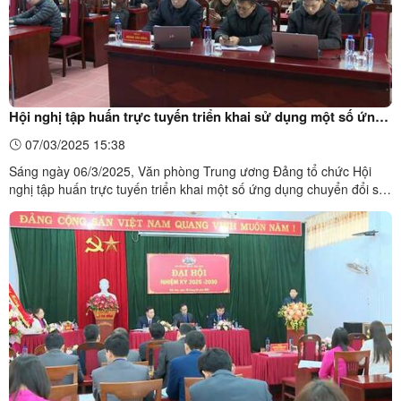
Hội nghị tập huấn trực tuyến triển khai sử dụng một số ứng
dụng thuộc Đề án chuyển đổi số trong cơ quan Đảng
07/03/2025 15:38
Sáng ngày 06/3/2025, Văn phòng Trung ương Đảng tổ chức Hội
nghị tập huấn trực tuyến triển khai một số ứng dụng chuyển đổi số
trong cơ quan Đảng. Dự Hội nghị tại điểm cầu huyện Bắc Sơn có
đồng chí Hoàng Văn Hồng, Phó Bí thư Thường trực Huyện ủy, Chủ
tịch HĐND huyện; Lãnh đạo các Ban xây dựng Đảng, ...