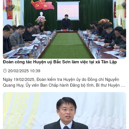
Đoàn công tác Huyện uỷ Bắc Sơn làm việc tại xã Tân Lập
20/02/2025 10:39
Ngày 19/02/2025, Đoàn kiểm tra Huyện ủy do Đồng chí Nguyễn
Quang Huy, Ủy viên Ban Chấp hành Đảng bộ tỉnh, Bí thư Huyện ủy
làm Trưởng đoàn đã đến kiểm tra công tác lãnh đạo, chỉ đạo triển
khai các nhiệm vụ phát triển kinh tế - xã hội, bảo đảm quốc phòng,
an ninh, công tác xây dựng Đảng, xây dựng hệ ...