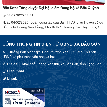
Bắc Sơn: Tổng duyệt Đại hội điểm Đảng bộ xã Bắc Quỳnh
06/02/2025 16:31
Ngày 04/02/2025, Đoàn công tác của Ban Thường vụ Huyện uỷ do
Đồng chí Hoàng Văn Hồng, Phó Bí thư Thường trực Huyện uỷ, Chủ
tịch HĐND huyện làm trưởng đoàn đến dự và chỉ đạo buổi tổng
duyệt chương trình Đại hội đại biểu Đảng bộ xã Bắc Quỳnh lần thứ
III, nhiệm kỳ 2025 - 2030. Đoàn công tác của Ban ...
CỔNG THÔNG TIN ĐIỆN TỬ UBND XÃ BẮC SƠN
Trưởng Ban biên tập:
Ông Phương Anh Tư - Phó Chủ tịch
UBND xã phụ trách văn hoá xã hội
Địa chỉ:
Khối phố Hoàng Văn thụ, xã Bắc Sơn, tỉnh Lạng Sơn
Điện thoại:
Email: