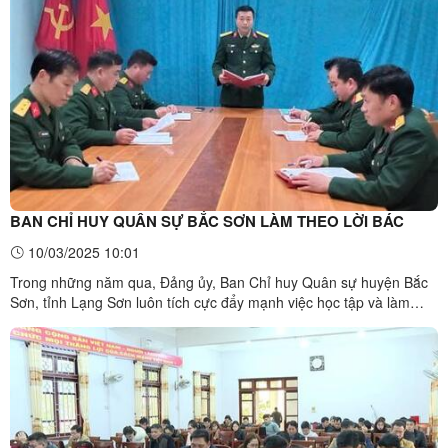
BAN CHỈ HUY QUÂN SỰ BẮC SƠN LÀM THEO LỜI BÁC
10/03/2025 10:01
Trong những năm qua, Đảng ủy, Ban Chỉ huy Quân sự huyện Bắc
Sơn, tỉnh Lạng Sơn luôn tích cực đẩy mạnh việc học tập và làm
theo tư tưởng, đạo đức, phong cách Hồ Chí Minh, góp phần xây
dựng hình ảnh “Bộ đội Cụ Hồ” và khả năng sẵn sàng chiến đấu của
cán bộ, chiến sỹ trong đơn vị.Đảng ủy Quân sự, Ban ...