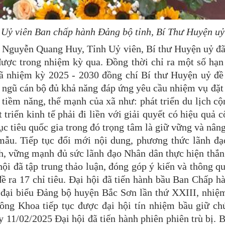
ỷ viên Ban chấp hành Đảng bộ tỉnh, Bí Thư Huyện uỷ 
chí Nguyễn Quang Huy, Tỉnh Uỷ viên, Bí thư Huyện uỷ đ
ược trong nhiệm kỳ qua. Đồng thời chỉ ra một số hạn
xã nhiệm kỳ 2025 - 2030 đồng chí Bí thư Huyện uỷ đề 
i ngũ cán bộ đủ khả năng đáp ứng yêu cầu nhiệm vụ đặt 
c tiềm năng, thế mạnh của xã như: phát triển du lịch c
triển kinh tế phải đi liền với giải quyết có hiệu quả 
ục tiêu quốc gia trong đó trọng tâm là giữ vững và nân
mẫu. Tiếp tục đổi mới nội dung, phương thức lãnh đạo
, vững mạnh đủ sức lãnh đạo Nhân dân thực hiện thắng
 hội đã tập trung thảo luận, đóng góp ý kiến và thông 
 ra 17 chỉ tiêu. Đại hội đã tiến hành bầu Ban Chấp h
i đại biểu Đảng bộ huyện Bắc Sơn lần thứ XXIII, nhi
Công Khoa tiếp tục được đại hội tín nhiệm bầu giữ c
y 11/02/2025 Đại hội đã tiến hành phiên phiên trù bị.