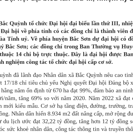
ắc Quỳnh tổ chức Đại hội đại biểu lần thứ III, nh
 Đại hội về phía tỉnh có các đồng chí là thành viên
ủa Tỉnh uỷ. Về phía huyện Bắc Sơn dự đại hội có 
ỷ Bắc Sơn; các đồng chí trong Ban Thường vụ Huyện
n thuộc 14 chi bộ trực thuộc. Đây là đại hội được 
nh nghiệm công tác tổ chức đại hội cấp cơ sở.
ỳnh đã lãnh đạo Nhân dân xã Bắc Quỳnh nêu cao tinh 
t 17/18 chỉ tiêu chủ yếu Nghị quyết Đại hội Đảng bộ xã
 cây hằng năm ổn định từ 670 ha đạt 99%, đảm bảo an ni
ời/năm, tăng 69% so với năm 2020. Năm 2022 xã đạt
mới kiểu mẫu. Cơ sở hạ tầng điện, đường, trường, trạ
đồng. Nhân dân hiến 8.934 m2 đất nâng cấp, mở rộng đ
ừ du lịch ước đạt 32,22 tỷ đồng, tăng hơn 12 tỷ đồng
óc sức khoẻ nhân dân, công tác thông tin và truyền t