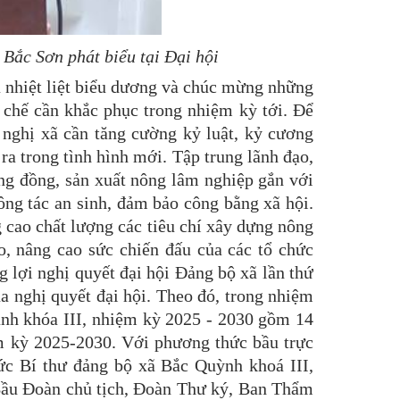
Bắc Sơn phát biểu tại Đại hội
ã nhiệt liệt biểu dương và chúc mừng những
 chế cần khắc phục trong nhiệm kỳ tới. Để
nghị xã cần tăng cường kỷ luật, kỷ cương
ra trong tình hình mới. Tập trung lãnh đạo,
ộng đồng, sản xuất nông lâm nghiệp gắn với
công tác an sinh, đảm bảo công bằng xã hội.
g cao chất lượng các tiêu chí xây dựng nông
, nâng cao sức chiến đấu của các tổ chức
 lợi nghị quyết đại hội Đảng bộ xã lần thứ
qua nghị quyết đại hội. Theo đó, trong nhiệm
ành khóa III, nhiệm kỳ 2025 - 2030 gồm 14
ệm kỳ 2025-2030. Với phương thức bầu trực
hức Bí thư đảng bộ xã Bắc Quỳnh khoá III,
 Bầu Đoàn chủ tịch, Đoàn Thư ký, Ban Thẩm