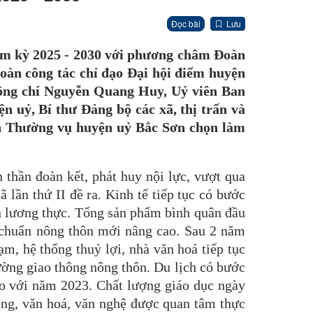
Đọc bài
Lưu
iệm kỳ 2025 - 2030 với phương châm Đoàn
 đoàn công tác chỉ đạo Đại hội điểm huyện
đồng chí Nguyễn Quang Huy, Uỷ viên Ban
 uỷ, Bí thư Đảng bộ các xã, thị trấn và
Ban Thường vụ huyện uỷ Bắc Sơn chọn làm
thần đoàn kết, phát huy nội lực, vượt qua
 lần thứ II đề ra. Kinh tế tiếp tục có bước
nh lương thực. Tổng sản phẩm bình quân đầu
 chuẩn nông thôn mới nâng cao. Sau 2 năm
m, hệ thống thuỷ lợi, nhà văn hoá tiếp tục
ường giao thông nông thôn. Du lịch có bước
 so với năm 2023. Chất lượng giáo dục ngày
hông, văn hoá, văn nghệ được quan tâm thực