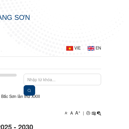
LẠNG SƠN
VIE
EN
 Bắc Sơn lần thứ XXIII
+
A
A
|
-
A
025 - 2030